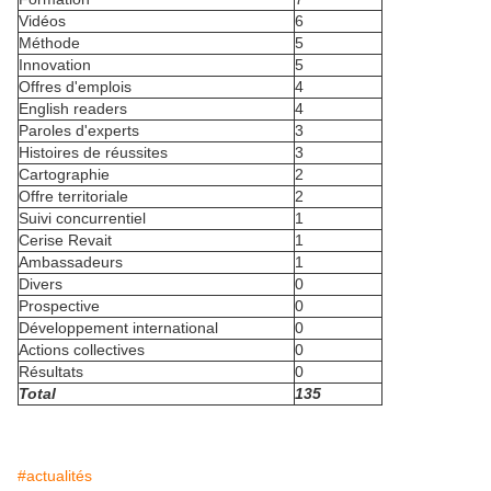
Vidéos
6
Méthode
5
Innovation
5
Offres d'emplois
4
English readers
4
Paroles d'experts
3
Histoires de réussites
3
Cartographie
2
Offre territoriale
2
Suivi concurrentiel
1
Cerise Revait
1
Ambassadeurs
1
Divers
0
Prospective
0
Développement international
0
Actions collectives
0
Résultats
0
Total
135
#actualités