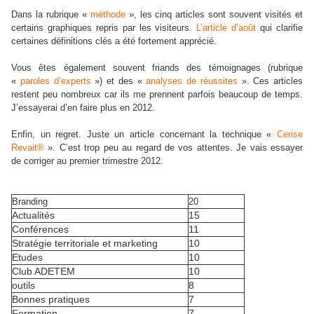
Dans la rubrique «
méthode
», les cinq articles sont souvent visités et
certains graphiques repris par les visiteurs.
L’article d’août
qui clarifie
certaines définitions clés a été fortement apprécié.
Vous êtes également souvent friands des témoignages (rubrique
«
paroles d’experts
») et des «
analyses de réussites
». Ces articles
restent peu nombreux car ils me prennent parfois beaucoup de temps.
J’essayerai d’en faire plus en 2012.
Enfin, un regret. Juste un article concernant la technique «
Cerise
Revait®
». C’est trop peu au regard de vos attentes. Je vais essayer
de corriger au premier trimestre 2012.
Branding
20
Actualités
15
Conférences
11
Stratégie territoriale et marketing
10
Etudes
10
Club ADETEM
10
outils
8
Bonnes pratiques
7
Formation
7