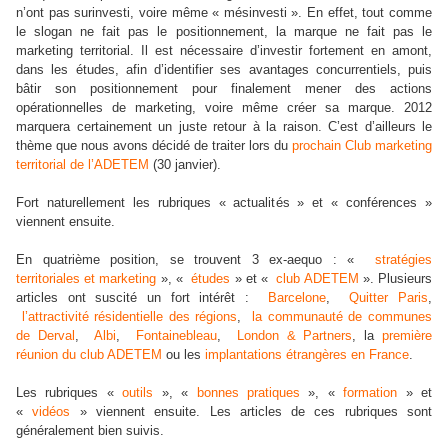
n’ont pas surinvesti, voire même « mésinvesti ». En effet, tout comme
le slogan ne fait pas le positionnement, la marque ne fait pas le
marketing territorial. Il est nécessaire d’investir fortement en amont,
dans les études, afin d’identifier ses avantages concurrentiels, puis
bâtir son positionnement pour finalement mener des actions
opérationnelles de marketing, voire même créer sa marque. 2012
marquera certainement un juste retour à la raison. C’est d’ailleurs le
thème que nous avons décidé de traiter lors du
prochain Club marketing
territorial de l’ADETEM
(30 janvier).
Fort naturellement les rubriques « actualités » et « conférences »
viennent ensuite.
En quatrième position, se trouvent 3 ex-aequo : «
stratégies
territoriales et marketing
», «
études
» et «
club ADETEM
». Plusieurs
articles ont suscité un fort intérêt :
Barcelone
,
Quitter Paris
,
l’attractivité résidentielle des régions
,
la communauté de communes
de Derval
,
Albi
,
Fontainebleau
,
London & Partners
, la
première
réunion du club ADETEM
ou les
implantations étrangères en France
.
Les rubriques «
outils
», «
bonnes pratiques
», «
formation
» et
«
vidéos
» viennent ensuite. Les articles de ces rubriques sont
généralement bien suivis.