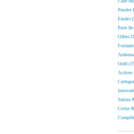
Club Mar
Paroles 
Etudes
(
Paris Il
Offres D
Formati
Ambassa
Outil
(3
Actions 
Cartogr
Innovati
Salons P
Cerise R
Compétit