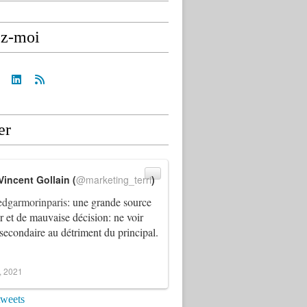
ez-moi
er
Vincent Gollain (
@marketing_terri
)
dgarmorinparis
: une grande source
ur et de mauvaise décision: ne voir
 secondaire au détriment du principal.
4, 2021
tweets