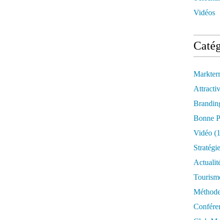
Vidéos
Catég
Markter
Attractiv
Brandin
Bonne P
Vidéo
(1
Stratégi
Actualit
Tourism
Méthod
Confére