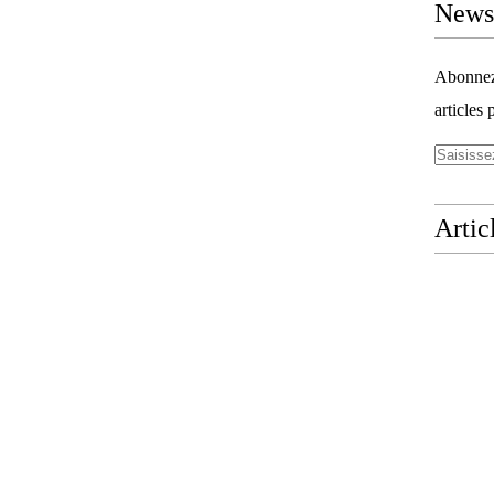
Newsl
Abonnez-
articles 
Artic