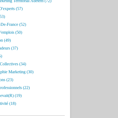
keting Territorial Adetem
(72)
D'experts
(57)
53)
e-De-France
(52)
'emplois
(50)
on
(49)
deurs
(37)
5)
Collectives
(34)
aphie Marketing
(30)
ons
(23)
rofessionnels
(22)
evait(r)
(19)
ivité
(18)