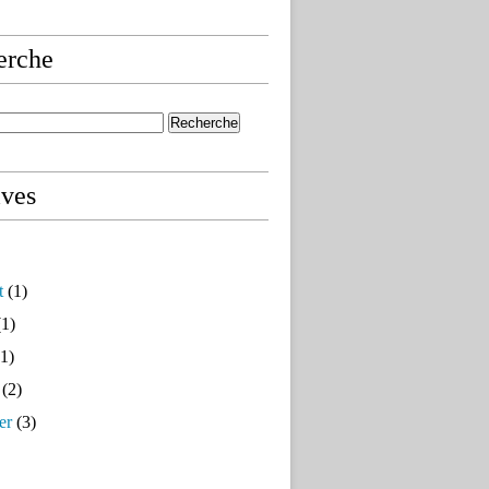
erche
ives
t
(1)
1)
1)
(2)
er
(3)