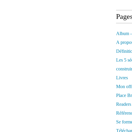
Page
Album -
A propos
Définiti
Les 5 sé
construi
Livres
Mon offr
Place Br
Readers
Référenc
Se form
Télécha