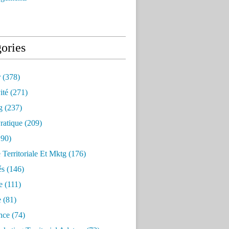
ories
r
(378)
ité
(271)
g
(237)
ratique
(209)
90)
e Territoriale Et Mktg
(176)
és
(146)
e
(111)
e
(81)
nce
(74)