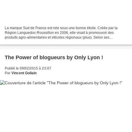
La marque Sud de France est née sous une bonne étoile. Créée par la
Région Languedoc-Roussillon en 2006, elle visait à promouvoir des
produits agro-alimentaires et viticoles régionaux (plus). Selon ses
promoteurs, "cette démarche Sud de France identifie...
The Power of blogueurs by Only Lyon !
Publié le 09/02/2015 à 23:07
Par
Vincent Gollain