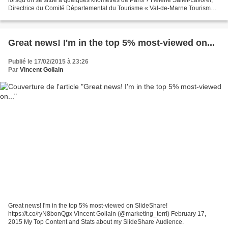
Directrice du Comité Départemental du Tourisme « Val-de-Marne Tourisme &
Loisirs », a accepté de répondre...
Great news! I'm in the top 5% most-viewed on...
Publié le 17/02/2015 à 23:26
Par
Vincent Gollain
Great news! I'm in the top 5% most-viewed on SlideShare!
https://t.co/ryN8bonQgx Vincent Gollain (@marketing_terri) February 17,
2015 My Top Content and Stats about my SlideShare Audience.