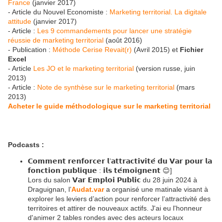
France
(janvier 2017)
- Article du Nouvel Economiste :
Marketing territorial. La digitale
attitude
(janvier 2017)
- Article :
Les 9 commandements pour lancer une stratégie
réussie de marketing territorial
(août 2016)
- Publication :
Méthode Cerise Revait(r)
(Avril 2015) et
Fichier
Excel
- Article
Les JO et le marketing territorial
(version russe, juin
2013)
- Article :
Note de synthèse sur le marketing territorial
(mars
2013)
Acheter le guide méthodologique sur le marketing territorial
Podcasts :
𝗖𝗼𝗺𝗺𝗲𝗻𝘁 𝗿𝗲𝗻𝗳𝗼𝗿𝗰𝗲𝗿 𝗹’𝗮𝘁𝘁𝗿𝗮𝗰𝘁𝗶𝘃𝗶𝘁𝗲́ 𝗱𝘂 𝗩𝗮𝗿 𝗽𝗼𝘂𝗿 𝗹𝗮
𝗳𝗼𝗻𝗰𝘁𝗶𝗼𝗻 𝗽𝘂𝗯𝗹𝗶𝗾𝘂𝗲 : 𝗶𝗹𝘀 𝘁𝗲́𝗺𝗼𝗶𝗴𝗻𝗲𝗻𝘁 😊]
Lors du salon 𝗩𝗮𝗿 𝗘𝗺𝗽𝗹𝗼𝗶 𝗣𝘂𝗯𝗹𝗶𝗰 du 28 juin 2024 à
Draguignan, l’
Audat.var
a organisé une matinale visant à
explorer les leviers d’action pour renforcer l’attractivité des
territoires et attirer de nouveaux actifs. J'ai eu l'honneur
d'animer 2 tables rondes avec des acteurs locaux