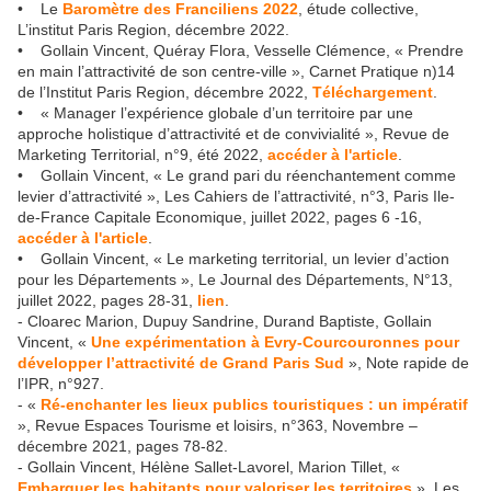
• Le
Baromètre des Franciliens 2022
, étude collective,
L’institut Paris Region, décembre 2022.
• Gollain Vincent, Quéray Flora, Vesselle Clémence, « Prendre
en main l’attractivité de son centre-ville », Carnet Pratique n)14
de l’Institut Paris Region, décembre 2022,
Téléchargement
.
• « Manager l’expérience globale d’un territoire par une
approche holistique d’attractivité et de convivialité », Revue de
Marketing Territorial, n°9, été 2022,
accéder à l'article
.
• Gollain Vincent, « Le grand pari du réenchantement comme
levier d’attractivité », Les Cahiers de l’attractivité, n°3, Paris Ile-
de-France Capitale Economique, juillet 2022, pages 6 -16,
accéder à l'article
.
• Gollain Vincent, « Le marketing territorial, un levier d’action
pour les Départements », Le Journal des Départements, N°13,
juillet 2022, pages 28-31,
lien
.
- Cloarec Marion, Dupuy Sandrine, Durand Baptiste, Gollain
Vincent, «
Une expérimentation à Evry-Courcouronnes pour
développer l’attractivité de Grand Paris Sud
», Note rapide de
l’IPR, n°927.
- «
Ré-enchanter les lieux publics touristiques : un impératif
», Revue Espaces Tourisme et loisirs, n°363, Novembre –
décembre 2021, pages 78-82.
- Gollain Vincent, Hélène Sallet-Lavorel, Marion Tillet, «
Embarquer les habitants pour valoriser les territoires
», Les