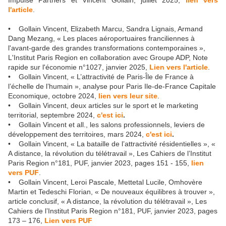
Impulse Partners et Vincent Gollain, juillet 2025,
lien vers
l'article
.
• Gollain Vincent, Elizabeth Marcu, Sandra Lignais, Armand
Dang Mezang, « Les places aéroportuaires franciliennes à
l'avant-garde des grandes transformations contemporaines »,
L'Institut Paris Region en collaboration avec Groupe ADP, Note
rapide sur l'économie n°1027, janvier 2025,
Lien vers l'article
.
• Gollain Vincent, « L’attractivité de Paris-Île de France à
l’échelle de l’humain », analyse pour Paris Ile-de-France Capitale
Economique, octobre 2024,
lien vers leur site
.
• Gollain Vincent, deux articles sur le sport et le marketing
territorial, septembre 2024,
c'est ici
.
• Gollain Vincent et all., les salons professionnels, leviers de
développement des territoires, mars 2024,
c'est ici
.
• Gollain Vincent, « La bataille de l’attractivité résidentielles », «
A distance, la révolution du télétravail », Les Cahiers de l’Institut
Paris Region n°181, PUF, janvier 2023, pages 151 - 155,
lien
vers PUF
.
• Gollain Vincent, Leroi Pascale, Mettetal Lucile, Omhovère
Martin et Tedeschi Florian, « De nouveaux équilibres à trouver »,
article conclusif, « A distance, la révolution du télétravail », Les
Cahiers de l’Institut Paris Region n°181, PUF, janvier 2023, pages
173 – 176,
Lien vers PUF