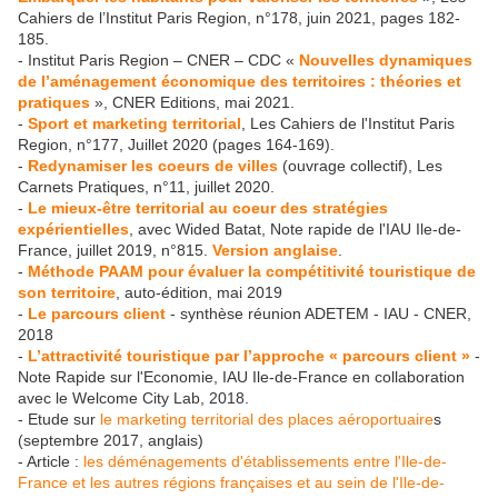
Cahiers de l’Institut Paris Region, n°178, juin 2021, pages 182-
185.
- Institut Paris Region – CNER – CDC «
Nouvelles dynamiques
de l’aménagement économique des territoires : théories et
pratiques
», CNER Editions, mai 2021.
-
Sport et marketing territorial
, Les Cahiers de l'Institut Paris
Region, n°177, Juillet 2020 (pages 164-169).
-
Redynamiser les coeurs de villes
(ouvrage collectif), Les
Carnets Pratiques, n°11, juillet 2020.
-
Le mieux-être territorial au coeur des stratégies
expérientielles
, avec Wided Batat, Note rapide de l'IAU Ile-de-
France, juillet 2019, n°815.
Version anglaise
.
-
Méthode PAAM pour évaluer la compétitivité touristique de
son territoire
, auto-édition, mai 2019
-
Le parcours client
- synthèse réunion ADETEM - IAU - CNER,
2018
-
L’attractivité touristique par l’approche « parcours client »
-
Note Rapide sur l'Economie, IAU Ile-de-France en collaboration
avec le Welcome City Lab, 2018.
- Etude sur
le marketing territorial des places aéroportuaire
s
(septembre 2017, anglais)
- Article :
les déménagements d'établissements entre l'Ile-de-
France et les autres régions françaises et au sein de l'Ile-de-