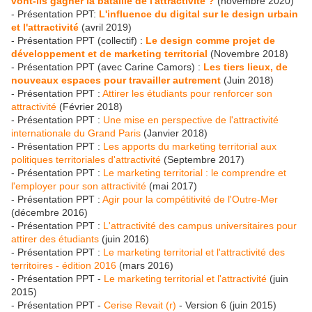
vont-ils gagner la bataille de l'attractivité ?
(novembre 2020)
- Présentation PPT:
L'influence du digital sur le design urbain
et l'attractivité
(avril 2019)
- Présentation PPT (collectif) :
Le design comme projet de
développement et de marketing territorial
(Novembre 2018)
- Présentation PPT (avec Carine Camors) :
Les tiers lieux, de
nouveaux espaces pour travailler autrement
(Juin 2018)
- Présentation PPT :
Attirer les étudiants pour renforcer son
attractivité
(Février 2018)
- Présentation PPT :
Une mise en perspective de l'attractivité
internationale du Grand Paris
(Janvier 2018)
- Présentation PPT :
Les apports du marketing territorial aux
politiques territoriales d'attractivité
(Septembre 2017)
- Présentation PPT :
Le marketing territorial : le comprendre et
l'employer pour son attractivité
(mai 2017)
- Présentation PPT :
Agir pour la compétitivité de l'Outre-Mer
(décembre 2016)
- Présentation PPT :
L'attractivité des campus universitaires pour
attirer des étudiants
(juin 2016)
- Présentation PPT :
Le marketing territorial et l'attractivité des
territoires - édition 2016
(mars 2016)
- Présentation PPT -
Le marketing territorial et l'attractivité
(juin
2015)
- Présentation PPT -
Cerise Revait (r)
- Version 6 (juin 2015)