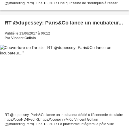
(@marketing_terri) June 13, 2017 Une quinzaine de "boutiques à l'essai" ont
été créées depuis l'opération pilote qui a eu lieu...
RT @dupessey: Paris&Co lance un incubateur...
Publié le 13/06/2017 à 06:12
Par
Vincent Gollain
RT @dupessey: Paris&Co lance un incubateur dédié à l'économie circulaire
https://t.co/ND4tyvqlRk https://t.co/jpjhryMj0p Vincent Gollain
(@marketing_terri) June 13, 2017 La plateforme intégrera le pôle Ville
durable, qui compte déjà deux incubateurs:...