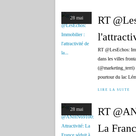
RT @Les
28 mai
l'attracti
RT @LesEchos: Immobi
dans les villes fro
(@marketing_terri) 
pourtour du lac Lém
LIRE LA SUITE
RT @ANH
28 mai
La France