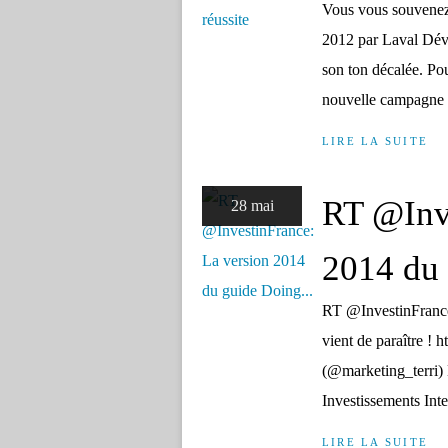
Vous vous souvenez 
2012 par Laval Déve
son ton décalée. Pou
nouvelle campagne "l
LIRE LA SUITE
RT @Inve
28 mai
2014 du 
RT @InvestinFrance
vient de paraître !
(@marketing_terri)
Investissements Inte
LIRE LA SUITE