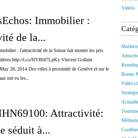
Vidéos
Echos: Immobilier :
Catég
vité de la...
Markter
lier : l'attractivité de la Suisse fait monter les prix
Attractiv
ntalières http://t.co/HYB0l7LpKy Vincent Gollain
Brandin
May 28, 2014 Des villes à proximité de Genève et sur le
Bonne P
an ont vu les...
Vidéo
(1
Stratégi
Actualit
N69100: Attractivité:
Tourism
Méthod
 séduit à...
Confére