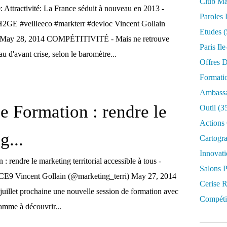
Club Mar
ractivité: La France séduit à nouveau en 2013 -
Paroles 
H2GE #veilleeco #markterr #devloc Vincent Gollain
Etudes
(
) May 28, 2014 COMPÉTITIVITÉ - Mais ne retrouve
Paris Il
u d'avant crise, selon le baromètre...
Offres D
Formati
Ambassa
e Formation : rendre le
Outil
(3
Actions 
g...
Cartogr
Innovati
: rendre le marketing territorial accessible à tous -
Salons P
ECE9 Vincent Gollain (@marketing_terri) May 27, 2014
Cerise R
4 juillet prochaine une nouvelle session de formation avec
Compétit
amme à découvrir...