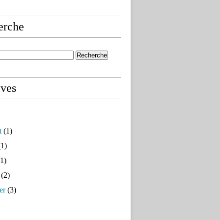
erche
ives
t
(1)
1)
1)
(2)
er
(3)