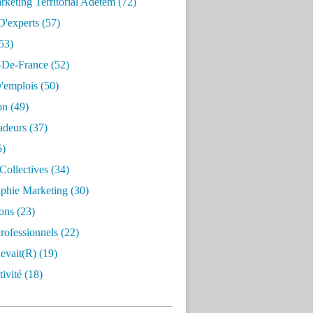
keting Territorial Adetem
(72)
D'experts
(57)
53)
e-De-France
(52)
'emplois
(50)
on
(49)
deurs
(37)
5)
Collectives
(34)
aphie Marketing
(30)
ons
(23)
rofessionnels
(22)
evait(r)
(19)
ivité
(18)