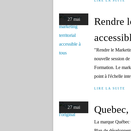
LIRE LA SUITE
Rendre l
27 mai
accessib
"Rendre le Marketing 
nouvelle session de
Formation. Le market
point à l'échelle inte
LIRE LA SUITE
Quebec, 
27 mai
La marque Québec Or
Plan de développeme