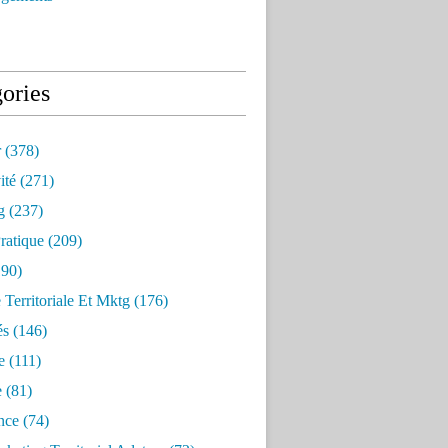
ories
r
(378)
ité
(271)
g
(237)
ratique
(209)
90)
e Territoriale Et Mktg
(176)
és
(146)
e
(111)
e
(81)
nce
(74)