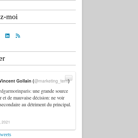
ez-moi
er
Vincent Gollain (
@marketing_terri
)
dgarmorinparis
: une grande source
ur et de mauvaise décision: ne voir
 secondaire au détriment du principal.
4, 2021
tweets