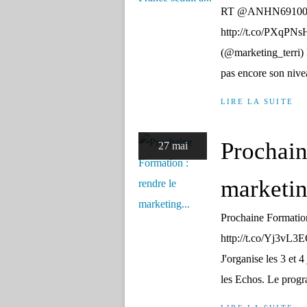
RT @ANHN69100: Att
http://t.co/PXqPNs
(@marketing_terri
pas encore son nivea
LIRE LA SUITE
Prochain
27 mai
marketin
Prochaine Formation 
http://t.co/Yj3vL3
J'organise les 3 et 
les Echos. Le progr