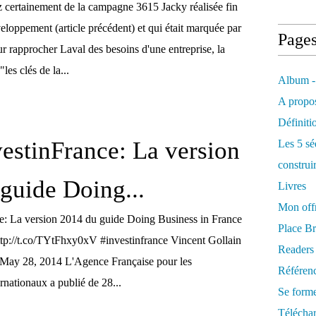
certainement de la campagne 3615 Jacky réalisée fin
loppement (article précédent) et qui était marquée par
Page
r rapprocher Laval des besoins d'une entreprise, la
es clés de la...
Album -
A propos
Définiti
stinFrance: La version
Les 5 sé
construi
guide Doing...
Livres
Mon offr
: La version 2014 du guide Doing Business in France
Place Br
 http://t.co/TYtFhxy0xV #investinfrance Vincent Gollain
Readers
 May 28, 2014 L'Agence Française pour les
Référenc
rnationaux a publié de 28...
Se form
Télécha