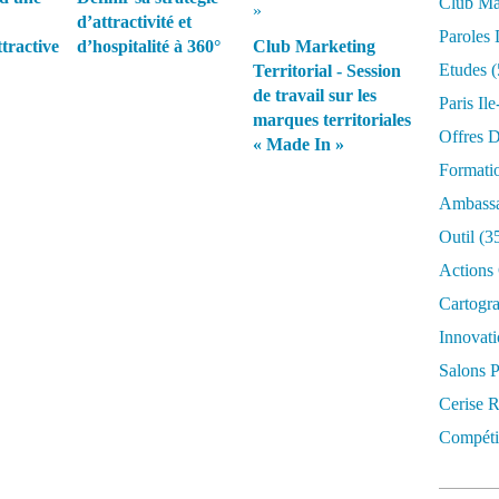
Club Mar
d’attractivité et
Paroles 
ttractive
d’hospitalité à 360°
Club Marketing
Etudes
(
Territorial - Session
de travail sur les
Paris Il
marques territoriales
Offres D
« Made In »
Formati
Ambassa
Outil
(3
Actions 
Cartogr
Innovati
Salons P
Cerise R
Compétit