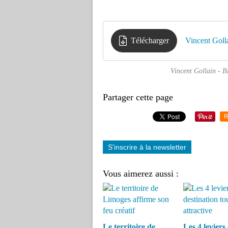
Télécharger
Vincent Goll
Vincent Gollain - B
Partager cette page
R
S'inscrire à la newsletter
Vous aimerez aussi :
Le territoire de
Les 4 leviers