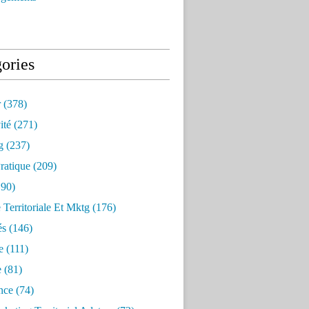
ories
r
(378)
ité
(271)
g
(237)
ratique
(209)
90)
e Territoriale Et Mktg
(176)
és
(146)
e
(111)
e
(81)
nce
(74)