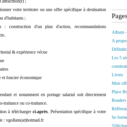
 attracthon(r) ;
nner votre territoire ou une offre spécifique à destination
Page
ou d'habitants ;
n : construction d'un plan d'action, recommandations
Album -
etc.
A propos
Définiti
rritorial & expérience vécue
Les 5 sé
ue
construi
aires
Livres
e et foncier économique
Mon offr
Place Br
pendant et notamment en portage salarial soit directement
Readers
s-traitance ou co-traitance.
Référenc
tion à télécharger
ci-après
. Présentation spécifique à votre
Se form
 : vgollain(at)hotmail.fr
Télécha