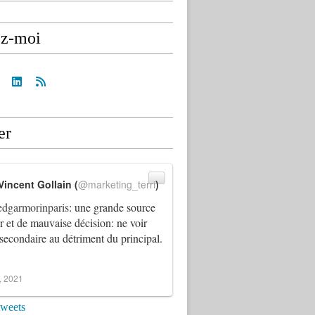
ez-moi
er
Vincent Gollain (
@marketing_terri
)
dgarmorinparis
: une grande source
ur et de mauvaise décision: ne voir
 secondaire au détriment du principal.
4, 2021
tweets