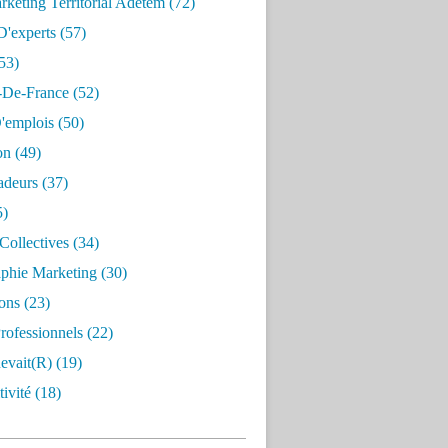
keting Territorial Adetem
(72)
D'experts
(57)
53)
e-De-France
(52)
'emplois
(50)
on
(49)
deurs
(37)
5)
Collectives
(34)
aphie Marketing
(30)
ons
(23)
rofessionnels
(22)
evait(r)
(19)
ivité
(18)