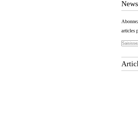
Newsl
Abonnez-
articles 
Artic