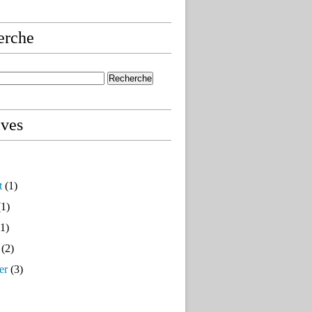
erche
ives
t
(1)
1)
1)
(2)
er
(3)