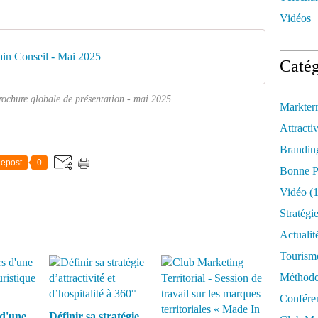
Vidéos
ain Conseil - Mai 2025
Catég
rochure globale de présentation - mai 2025
Markter
Attractiv
Brandin
epost
0
Bonne P
Vidéo
(1
Stratégi
Actualit
Tourism
Méthod
Confére
 d'une
Définir sa stratégie