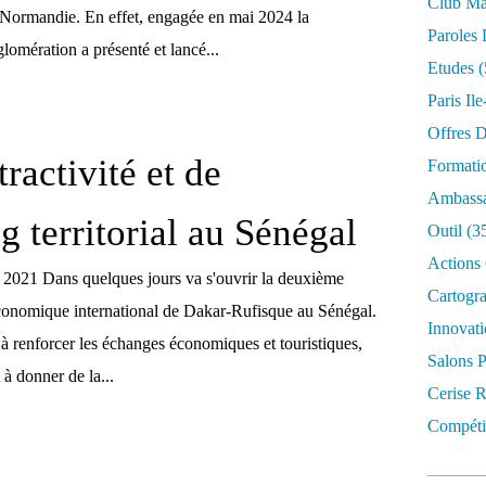
Club Mar
Normandie. En effet, engagée en mai 2024 la
Paroles 
mération a présenté et lancé...
Etudes
(
Paris Il
Offres D
tractivité et de
Formati
Ambassa
g territorial au Sénégal
Outil
(3
Actions 
, 2021 Dans quelques jours va s'ouvrir la deuxième
Cartogr
conomique international de Dakar-Rufisque au Sénégal.
Innovati
à renforcer les échanges économiques et touristiques,
Salons P
 à donner de la...
Cerise R
Compétit