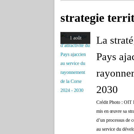
strategie terri
La straté
1 août
Pays aja
rayonnem
2030
Crédit Photo : OIT 
mis en œuvre sa stra
d’un processus de co
au service du dével