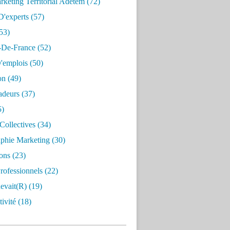
keting Territorial Adetem
(72)
D'experts
(57)
53)
e-De-France
(52)
'emplois
(50)
on
(49)
deurs
(37)
5)
Collectives
(34)
aphie Marketing
(30)
ons
(23)
rofessionnels
(22)
evait(r)
(19)
ivité
(18)