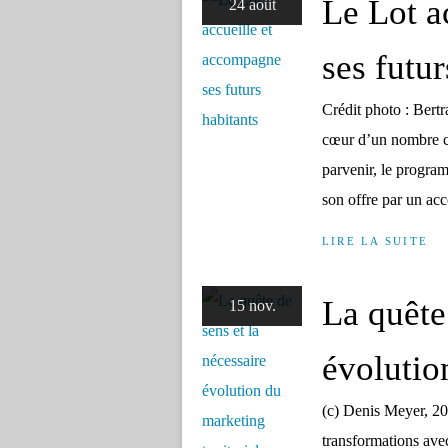
Le Lot a
24 août
ses futur
Crédit photo : Bertr
cœur d’un nombre cro
parvenir, le program
son offre par un a
LIRE LA SUITE
La quête
15 nov.
évolutio
(c) Denis Meyer, 2
transformations avec