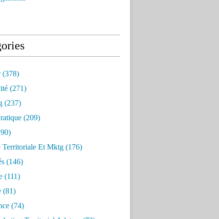
ories
r
(378)
ité
(271)
g
(237)
ratique
(209)
90)
e Territoriale Et Mktg
(176)
és
(146)
e
(111)
e
(81)
nce
(74)