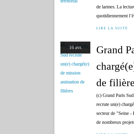
de larmes. La lecture
quotidiennement l’é
LIRE LA SUITE
Grand Pa
16 avr.
chargé(e
de filièr
(c) Grand Paris Su
recrute un(e) charg
secteur de "Seine - 
de nombreux projet