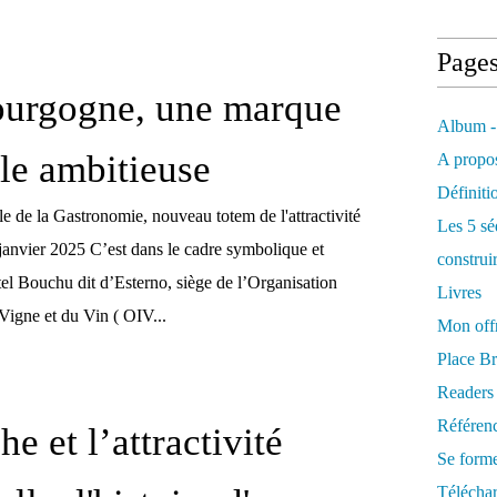
Page
ourgogne, une marque
Album -
ale ambitieuse
A propos
Définiti
le de la Gastronomie, nouveau totem de l'attractivité
Les 5 sé
 janvier 2025 C’est dans le cadre symbolique et
construi
el Bouchu dit d’Esterno, siège de l’Organisation
Livres
 Vigne et du Vin ( OIV...
Mon offr
Place Br
Readers
Référenc
e et l’attractivité
Se form
Télécha