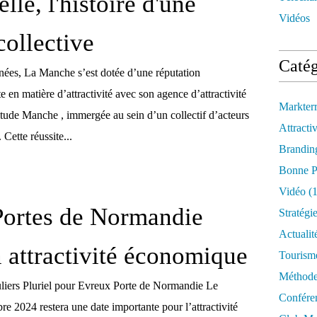
elle, l'histoire d'une
Vidéos
collective
Catég
nées, La Manche s’est dotée d’une réputation
te en matière d’attractivité avec son agence d’attractivité
Markter
itude Manche , immergée au sein d’un collectif d’acteurs
Attractiv
Cette réussite...
Brandin
Bonne P
Vidéo
(1
Portes de Normandie
Stratégi
Actualit
 attractivité économique
Tourism
Méthod
uliers Pluriel pour Evreux Porte de Normandie Le
Confére
e 2024 restera une date importante pour l’attractivité