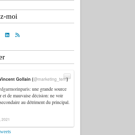
ez-moi
er
Vincent Gollain (
@marketing_terri
)
dgarmorinparis
: une grande source
ur et de mauvaise décision: ne voir
 secondaire au détriment du principal.
4, 2021
tweets