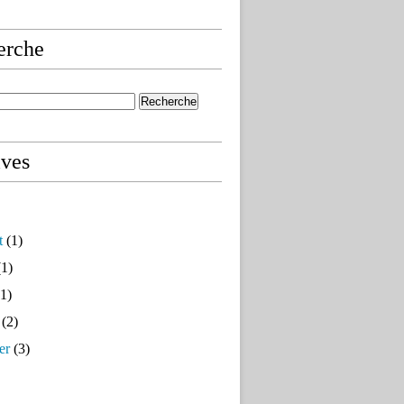
erche
ives
t
(1)
1)
1)
(2)
er
(3)