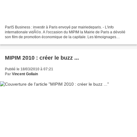
ParIS Business : investir à Paris envoyé par mairiedeparis. - L'info
internationale vidÃ©o. A l'occasion du MIPIM la Mairie de Paris a dévoilé
son film de promotion économique de la capitale. Les témoignages
d'étrangers vivant et travaillant à Paris sont...
MIPIM 2010 : créer le buzz ...
Publié le 18/03/2010 à 07:21
Par
Vincent Gollain