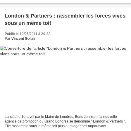
Comedy Inc. pour Visa (vidéo...
London & Partners : rassembler les forces vives
sous un même toit
Publié le 10/05/2011 à 20:38
Par
Vincent Gollain
Lancée le 1er avril par le Maire de Londres, Boris Johnson, la nouvelle
agence de promotion du Grand Londres se dénomme " London & Partners ".
Elle rassemble sous le même toit plusieurs agences auparavant
indépendantes : Think London, Visit London et...