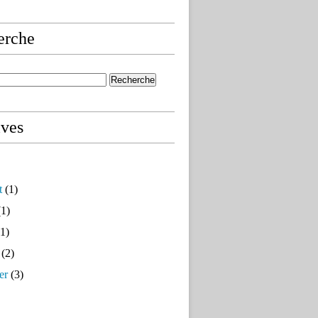
erche
ives
t
(1)
1)
1)
(2)
er
(3)