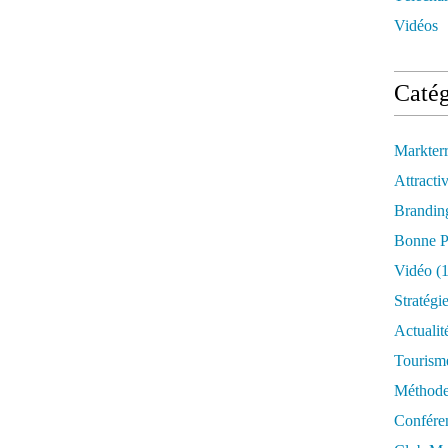
Vidéos
Catég
Markter
Attractiv
Brandin
Bonne P
Vidéo
(1
Stratégi
Actualit
Tourism
Méthod
Confére