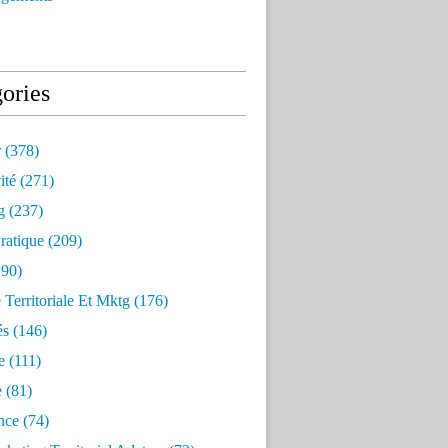
ories
r
(378)
ité
(271)
g
(237)
ratique
(209)
90)
e Territoriale Et Mktg
(176)
és
(146)
e
(111)
e
(81)
nce
(74)