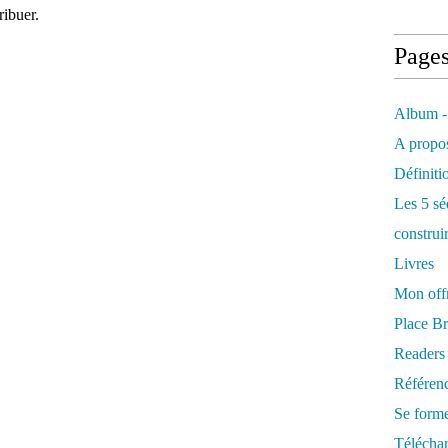
ribuer.
Page
Album -
A propos
Définiti
Les 5 sé
construi
Livres
Mon offr
Place Br
Readers
Référenc
Se form
Télécha