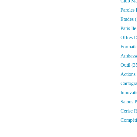
Club Mar
Paroles 
Etudes
(
Paris Il
Offres D
Formati
Ambassa
Outil
(3
Actions 
Cartogr
Innovati
Salons P
Cerise R
Compétit