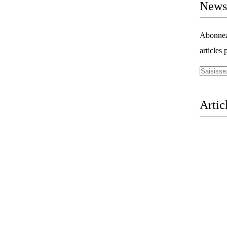
Newsl
Abonnez-
articles 
Artic