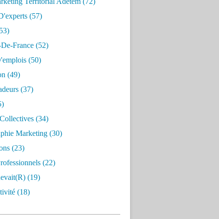
keting Territorial Adetem
(72)
D'experts
(57)
53)
e-De-France
(52)
'emplois
(50)
on
(49)
deurs
(37)
5)
Collectives
(34)
aphie Marketing
(30)
ons
(23)
rofessionnels
(22)
evait(r)
(19)
ivité
(18)