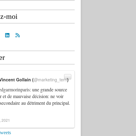
ez-moi
er
Vincent Gollain (
@marketing_terri
)
dgarmorinparis
: une grande source
ur et de mauvaise décision: ne voir
 secondaire au détriment du principal.
4, 2021
tweets