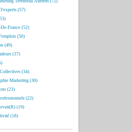
keting Territorial Adetem
(72)
D'experts
(57)
53)
e-De-France
(52)
'emplois
(50)
on
(49)
deurs
(37)
5)
Collectives
(34)
aphie Marketing
(30)
ons
(23)
rofessionnels
(22)
evait(r)
(19)
ivité
(18)