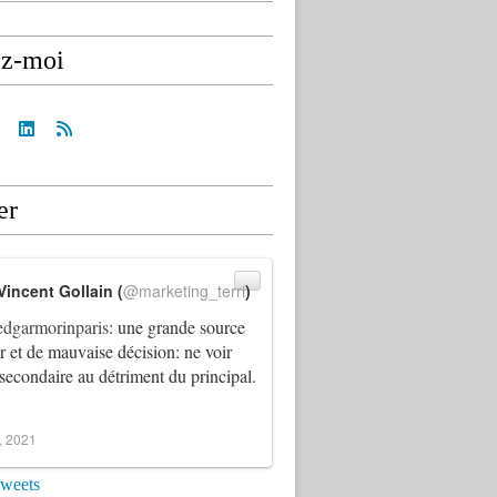
ez-moi
er
Vincent Gollain (
@marketing_terri
)
dgarmorinparis
: une grande source
ur et de mauvaise décision: ne voir
 secondaire au détriment du principal.
4, 2021
tweets