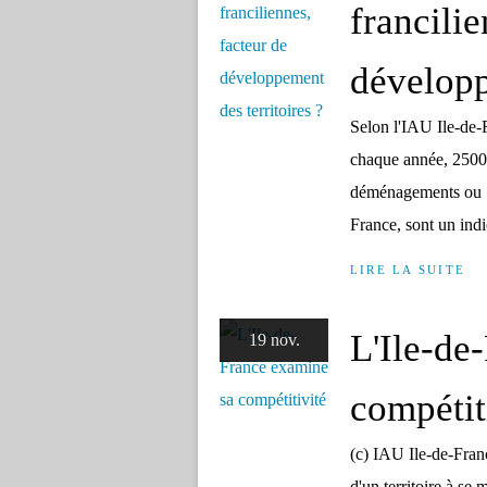
francilie
développ
Selon l'IAU Ile-de-F
chaque année, 25000
déménagements ou « t
France, sont un indic
LIRE LA SUITE
L'Ile-de
19 nov.
compétit
(c) IAU Ile-de-Fra
d'un territoire à se 