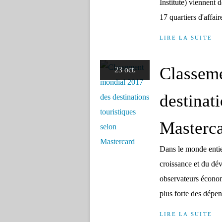
Institute) viennent d
17 quartiers d'affa
LIRE LA SUITE
Classem
23 oct.
destinati
Masterc
Dans le monde entie
croissance et du dé
observateurs économ
plus forte des dépens
LIRE LA SUITE