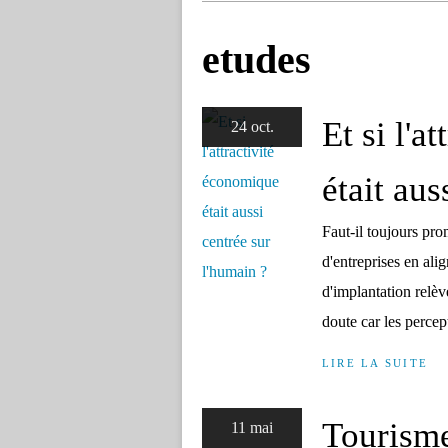
etudes
Et si l'a
24 oct.
était aus
Faut-il toujours pro
d'entreprises en ali
d'implantation relèv
doute car les percept
LIRE LA SUITE
Tourisme
11 mai