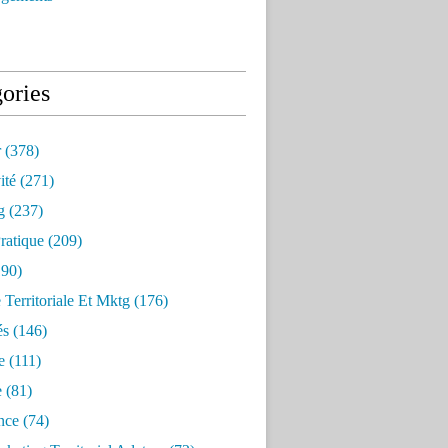
ories
r
(378)
ité
(271)
g
(237)
ratique
(209)
90)
e Territoriale Et Mktg
(176)
és
(146)
e
(111)
e
(81)
nce
(74)