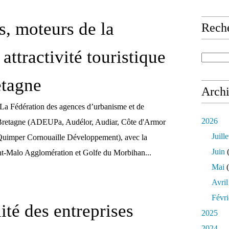
s, moteurs de la
Rech
attractivité touristique
etagne
Arch
 La Fédération des agences d’urbanisme et de
2026
Bretagne (ADEUPa, Audélor, Audiar, Côte d'Armor
Juille
uimper Cornouaille Développement), avec la
Juin
(
int-Malo Agglomération et Golfe du Morbihan...
Mai
(
Avril
Févri
ité des entreprises
2025
2024