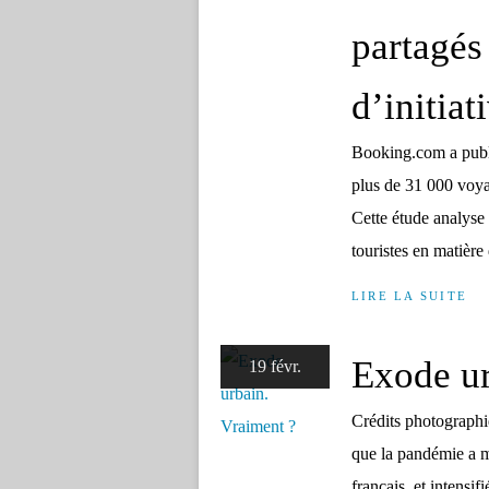
partagés 
d’initiat
Booking.com a publi
plus de 31 000 voyag
Cette étude analyse l
touristes en matière 
LIRE LA SUITE
Exode ur
19 févr.
Crédits photographiq
que la pandémie a m
français, et intensif