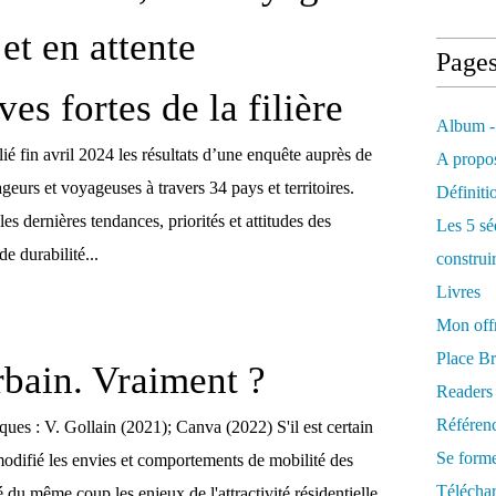
et en attente
Page
ives fortes de la filière
Album -
é fin avril 2024 les résultats d’une enquête auprès de
A propos
eurs et voyageuses à travers 34 pays et territoires.
Définiti
es dernières tendances, priorités et attitudes des
Les 5 sé
de durabilité...
construi
Livres
Mon offr
Place Br
bain. Vraiment ?
Readers
Référenc
ues : V. Gollain (2021); Canva (2022) S'il est certain
Se form
odifié les envies et comportements de mobilité des
Télécha
ié du même coup les enjeux de l'attractivité résidentielle,