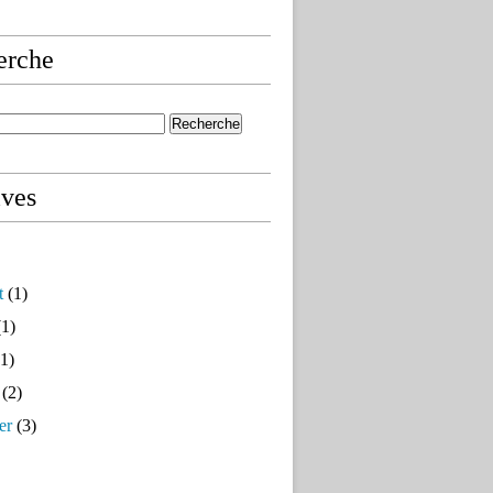
erche
ives
t
(1)
1)
1)
(2)
er
(3)