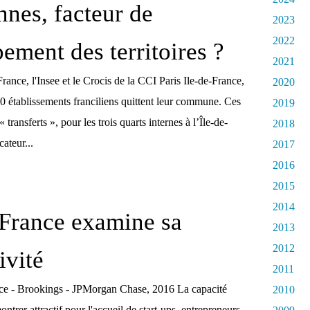
nnes, facteur de
2023
2022
ement des territoires ?
2021
rance, l'Insee et le Crocis de la CCI Paris Ile-de-France,
2020
 établissements franciliens quittent leur commune. Ces
2019
ransferts », pour les trois quarts internes à l’Île-de-
2018
ateur...
2017
2016
2015
2014
-France examine sa
2013
2012
ivité
2011
nce - Brookings - JPMorgan Chase, 2016 La capacité
2010
montrer attractif pour l'accueil de start-ups, entrepreneurs,