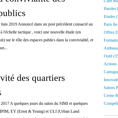
Club Mar
Paroles 
publics
Etudes
(
, Juin 2019 Annoncé dans un post précédent consacré au
Paris Il
 à l'échelle tactique , voici une nouvelle étude (en
Offres D
t) sur le rôle des espaces publics dans la convivialité, et
Formati
'un...
Ambassa
Outil
(3
Actions 
Cartogr
ivité des quartiers
Innovati
Salons P
s
Cerise R
, 2017 A quelques jours du salon du SIMI et quelques
Compétit
IPIM, EY (Ernst & Young) et ULI (Urban Land