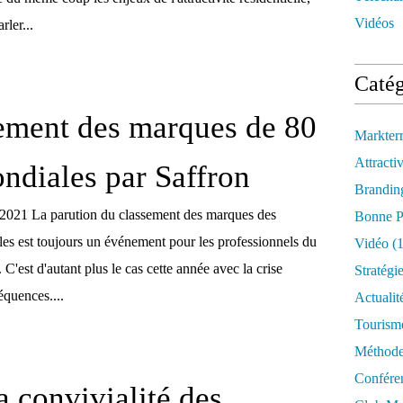
Vidéos
rler...
Catég
ement des marques de 80
Markter
Attractiv
ondiales par Saffron
Brandin
 2021 La parution du classement des marques des
Bonne P
les est toujours un événement pour les professionnels du
Vidéo
(1
. C'est d'autant plus le cas cette année avec la crise
Stratégi
équences....
Actualit
Tourism
Méthod
Confére
a convivialité des