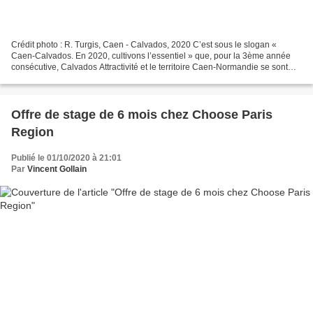
Crédit photo : R. Turgis, Caen - Calvados, 2020 C’est sous le slogan «
Caen-Calvados. En 2020, cultivons l’essentiel » que, pour la 3ème année
consécutive, Calvados Attractivité et le territoire Caen-Normandie se sont
rendus à Paris en septembre 2020...
Offre de stage de 6 mois chez Choose Paris
Region
Publié le 01/10/2020 à 21:01
Par
Vincent Gollain