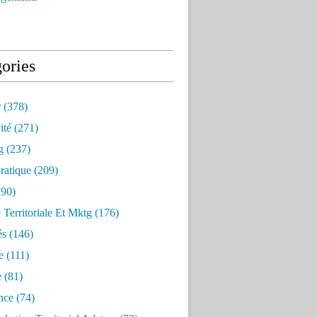
ories
r
(378)
ité
(271)
g
(237)
ratique
(209)
90)
e Territoriale Et Mktg
(176)
és
(146)
e
(111)
e
(81)
nce
(74)