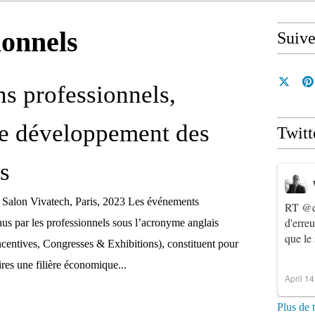
ionnels
Suiv
ns professionnels,
de développement des
Twitt
es
, Salon Vivatech, Paris, 2023 Les événements
RT
@e
d'erre
nus par les professionnels sous l’acronyme anglais
que le
entives, Congresses & Exhibitions), constituent pour
res une filière économique...
April 1
Plus de 