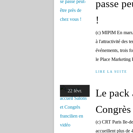
passe pe
!
(c) MIPIM En mars, t
à l'attractivité des 
événements, trois f
le Place Marketing 
LIRE LA SUITE
Le pack 
22 févr.
Congrès 
(c) CRT Paris Ile-d
accueillent plus de