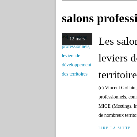
salons profess
Les salo
12 mars
leviers 
territoir
(c) Vincent Gollain
professionnels, con
MICE (Meetings, Inc
de nombreux territoi
LIRE LA SUITE