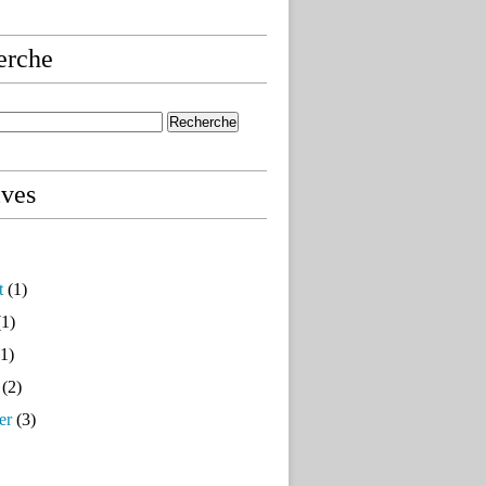
erche
ives
t
(1)
1)
1)
(2)
er
(3)