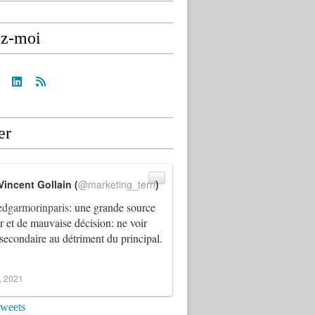
ez-moi
er
Vincent Gollain (
@marketing_terri
)
dgarmorinparis
: une grande source
ur et de mauvaise décision: ne voir
 secondaire au détriment du principal.
4, 2021
tweets