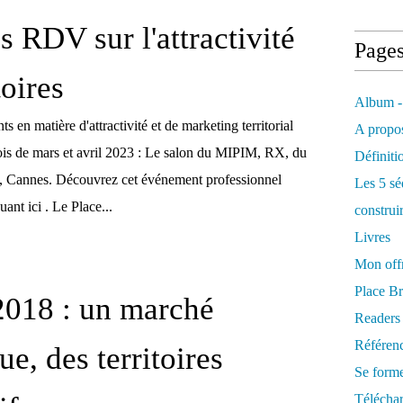
s RDV sur l'attractivité
Page
toires
Album -
 en matière d'attractivité et de marketing territorial
A propos
is de mars et avril 2023 : Le salon du MIPIM, RX, du
Définiti
, Cannes. Découvrez cet événement professionnel
Les 5 sé
ant ici . Le Place...
construi
Livres
Mon offr
Place Br
018 : un marché
Readers
Référenc
e, des territoires
Se form
Télécha