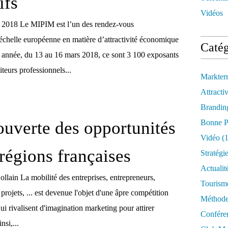
ifs
Vidéos
, 2018 Le MIPIM est l’un des rendez-vous
’échelle européenne en matière d’attractivité économique
Catég
te année, du 13 au 16 mars 2018, ce sont 3 100 exposants
iteurs professionnels...
Markter
Attractiv
Brandin
ouverte des opportunités
Bonne P
Vidéo
(1
 régions françaises
Stratégi
Actualit
ollain La mobilité des entreprises, entrepreneurs,
Tourism
 projets, ... est devenue l'objet d'une âpre compétition
Méthod
 qui rivalisent d'imagination marketing pour attirer
Confére
nsi,...