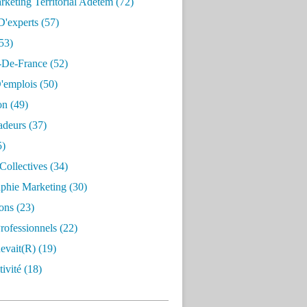
keting Territorial Adetem
(72)
D'experts
(57)
53)
e-De-France
(52)
'emplois
(50)
on
(49)
deurs
(37)
5)
Collectives
(34)
aphie Marketing
(30)
ons
(23)
rofessionnels
(22)
evait(r)
(19)
ivité
(18)