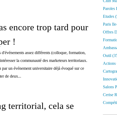
Club Mar
Paroles 
Etudes
(
Paris Il
pas encore trop tard pour
Offres D
per !
Formati
Ambassa
s d'événements assez différents (colloque, formation,
Outil
(3
 intéresser la communauté des marketeurs territoriaux.
Actions 
in par un événement universitaire déjà évoqué sur ce
Cartogr
ter de deux...
Innovati
Salons P
Cerise R
Compétit
 territorial, cela se