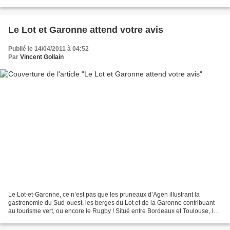
mettant l'accent sur l'un...
Le Lot et Garonne attend votre avis
Publié le 14/04/2011 à 04:52
Par
Vincent Gollain
Le Lot-et-Garonne, ce n’est pas que les pruneaux d’Agen illustrant la
gastronomie du Sud-ouest, les berges du Lot et de la Garonne contribuant
au tourisme vert, ou encore le Rugby ! Situé entre Bordeaux et Toulouse, le
Lot-et-Garonne, s'affiche comme...