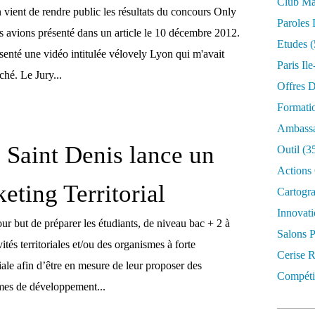
Club Mar
vient de rendre public les résultats du concours Only
Paroles 
avions présenté dans un article le 10 décembre 2012.
Etudes
(
résenté une vidéo intitulée vélovely Lyon qui m'avait
Paris Il
ché. Le Jury...
Offres D
Formati
Ambassa
 Saint Denis lance un
Outil
(3
Actions 
ting Territorial
Cartogr
Innovati
ur but de préparer les étudiants, de niveau bac + 2 à
Salons P
vités territoriales et/ou des organismes à forte
Cerise R
riale afin d’être en mesure de leur proposer des
Compétit
mes de développement...