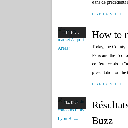
dans de précédents ar
LIRE LA SUITE
How to m
14 févr.
Today, the County o
Paris and the Econ
conference about "ter
presentation on the t
LIRE LA SUITE
Résultat
14 févr.
Buzz