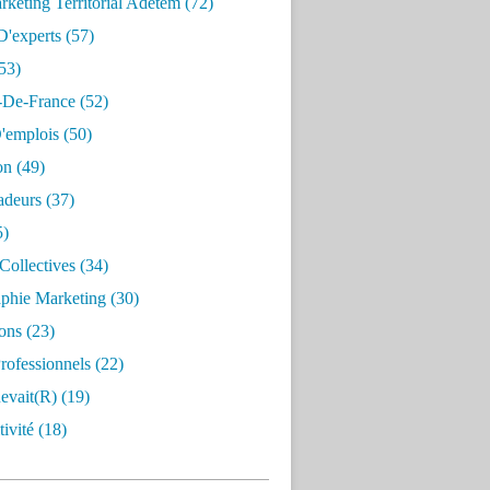
keting Territorial Adetem
(72)
D'experts
(57)
53)
e-De-France
(52)
'emplois
(50)
on
(49)
deurs
(37)
5)
Collectives
(34)
aphie Marketing
(30)
ons
(23)
rofessionnels
(22)
evait(r)
(19)
ivité
(18)