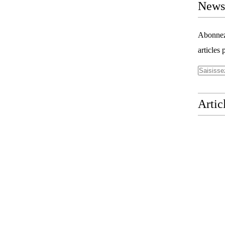
Newsl
Abonnez-
articles 
Artic