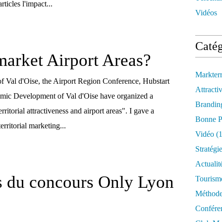
ticles l'impact...
Vidéos
Catég
arket Airport Areas?
Markter
f Val d'Oise, the Airport Region Conference, Hubstart
Attractiv
omic Development of Val d'Oise have organized a
Brandin
ritorial attractiveness and airport areas". I gave a
Bonne P
erritorial marketing...
Vidéo
(1
Stratégi
Actualit
s du concours Only Lyon
Tourism
Méthod
Confére