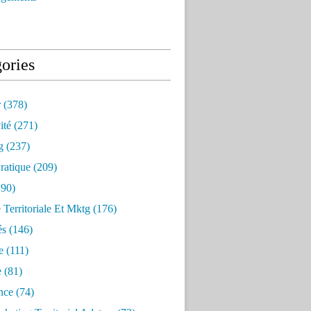
ories
r
(378)
ité
(271)
g
(237)
ratique
(209)
90)
e Territoriale Et Mktg
(176)
és
(146)
e
(111)
e
(81)
nce
(74)