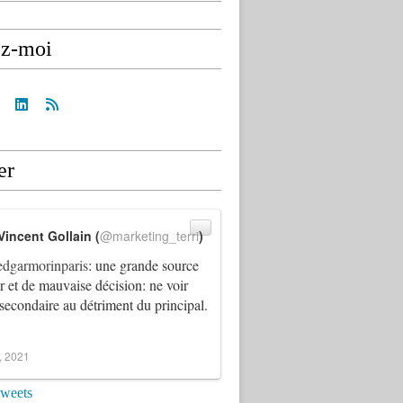
ez-moi
er
Vincent Gollain (
@marketing_terri
)
dgarmorinparis
: une grande source
ur et de mauvaise décision: ne voir
 secondaire au détriment du principal.
4, 2021
tweets