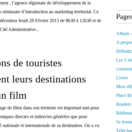
nt , l’agence régionale de développement de la
 séminaire d’introduction au marketing territorial. Ce
Page
e déroulera Jeudi 28 Février 2013 de 8h30 à 12h30 et de
Cité Administrative...
Album -
A propos
Définiti
ns de touristes
Les 5 sé
construi
nt leurs destinations
Livres
Mon offr
un film
Place Br
Readers
ge de films dans son territoire est important tant pour
Référenc
miques directes et indirectes générées que pour
Se form
té nationale et internationale de sa destination. On a vu
Télécha