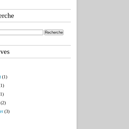
erche
ives
t
(1)
1)
1)
(2)
er
(3)