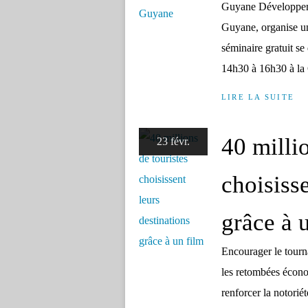
Guyane Développeme
Guyane, organise un
séminaire gratuit s
14h30 à 16h30 à la 
LIRE LA SUITE
40 millio
23 févr.
choisisse
grâce à 
Encourager le tourna
les retombées écono
renforcer la notorié