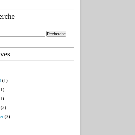
erche
ives
t
(1)
1)
1)
(2)
er
(3)