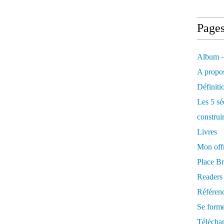
Page
Album -
A propos
Définiti
Les 5 sé
construi
Livres
Mon offr
Place Br
Readers
Référenc
Se form
Télécha