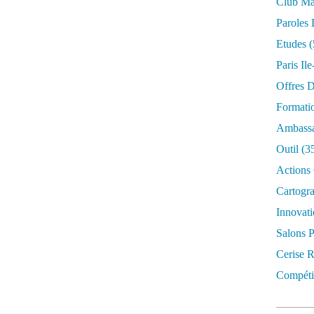
Club Mar
Paroles 
Etudes
(
Paris Il
Offres D
Formati
Ambassa
Outil
(3
Actions 
Cartogr
Innovati
Salons P
Cerise R
Compétit