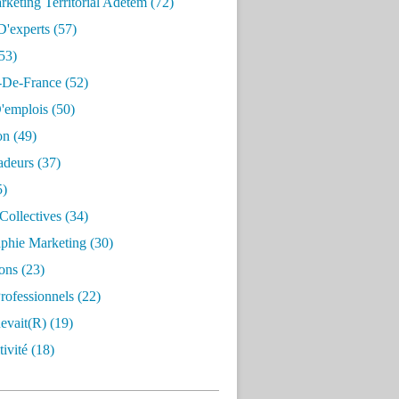
keting Territorial Adetem
(72)
D'experts
(57)
53)
e-De-France
(52)
'emplois
(50)
on
(49)
deurs
(37)
5)
Collectives
(34)
aphie Marketing
(30)
ons
(23)
rofessionnels
(22)
evait(r)
(19)
ivité
(18)