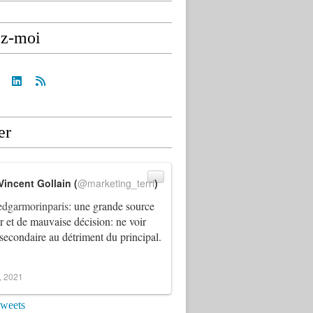
ez-moi
er
Vincent Gollain (
@marketing_terri
)
dgarmorinparis
: une grande source
ur et de mauvaise décision: ne voir
 secondaire au détriment du principal.
4, 2021
tweets