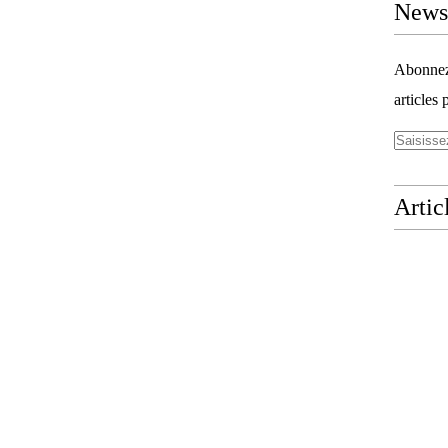
Newsl
Abonnez-
articles 
Artic