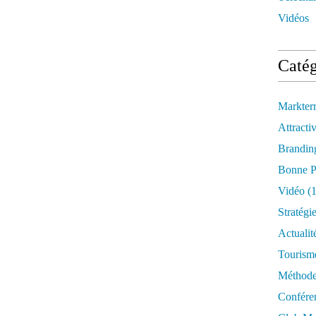
Vidéos
Catég
Markter
Attractiv
Brandin
Bonne P
Vidéo
(1
Stratégi
Actualit
Tourism
Méthod
Confére