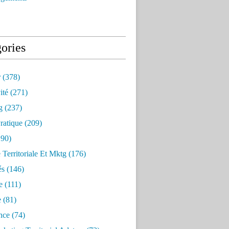
ories
r
(378)
ité
(271)
g
(237)
ratique
(209)
90)
e Territoriale Et Mktg
(176)
és
(146)
e
(111)
e
(81)
nce
(74)