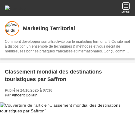
MENU
Marketing Territorial
Comment développer son attractivité par le marketing territorial ? Ce site met
à disposition un ensemble de techniques & méthodes et vous décrit de
nombreuses bonnes pratiques françaises et internationales. Conçu comme
une plateforme d'échanges et de dialogue, vous trouverez aussi de
nombreux documents et visuels gratuits ainsi que plus de 1600 articles à lire
!
Classement mondial des destinations
touristiques par Saffron
Publié le 24/10/2025 à 07:30
Par
Vincent Gollain