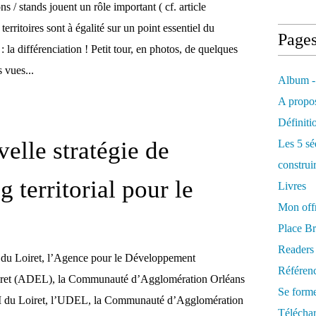
ns / stands jouent un rôle important ( cf. article
 territoires sont à égalité sur un point essentiel du
Page
 : la différenciation ! Petit tour, en photos, de quelques
 vues...
Album -
A propos
Définiti
elle stratégie de
Les 5 sé
construi
 territorial pour le
Livres
Mon offr
Place Br
Readers
 du Loiret, l’Agence pour le Développement
Référenc
ret (ADEL), la Communauté d’Agglomération Orléans
Se form
CI du Loiret, l’UDEL, la Communauté d’Agglomération
Télécha