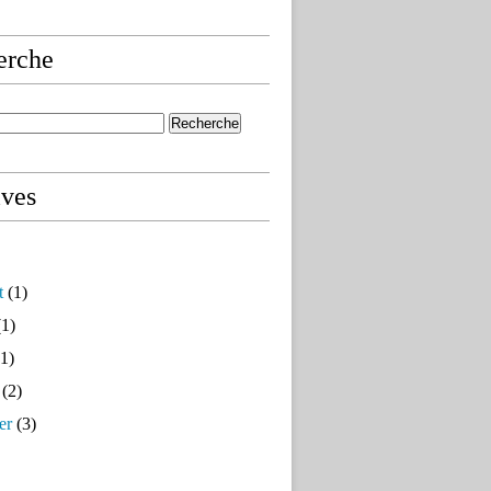
erche
ives
t
(1)
1)
1)
(2)
er
(3)