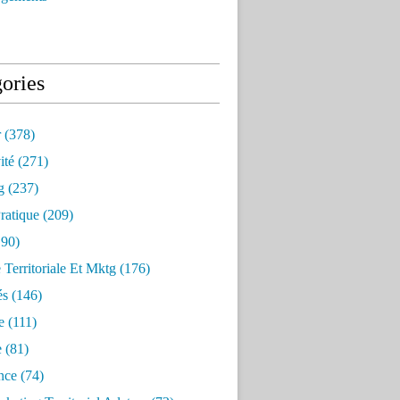
ories
r
(378)
ité
(271)
g
(237)
ratique
(209)
90)
e Territoriale Et Mktg
(176)
és
(146)
e
(111)
e
(81)
nce
(74)