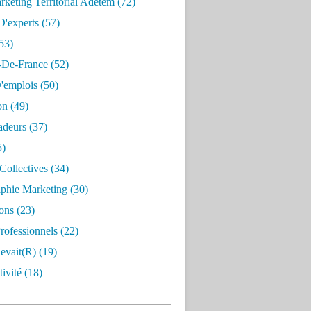
keting Territorial Adetem
(72)
D'experts
(57)
53)
e-De-France
(52)
'emplois
(50)
on
(49)
deurs
(37)
5)
Collectives
(34)
aphie Marketing
(30)
ons
(23)
rofessionnels
(22)
evait(r)
(19)
ivité
(18)