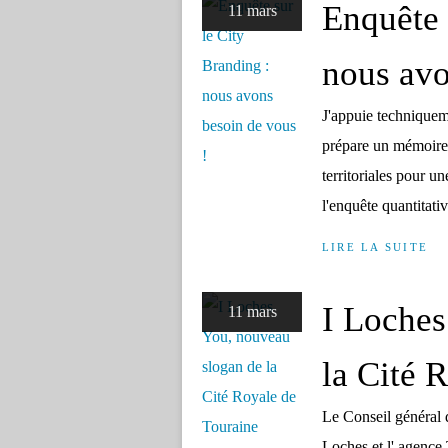
Enquête 
11 mars
nous avo
J'appuie techniquem
prépare un mémoire 
territoriales pour u
l'enquête quantitati
LIRE LA SUITE
I Loches
11 mars
la Cité 
Le Conseil général d'
Loches et l' agence 