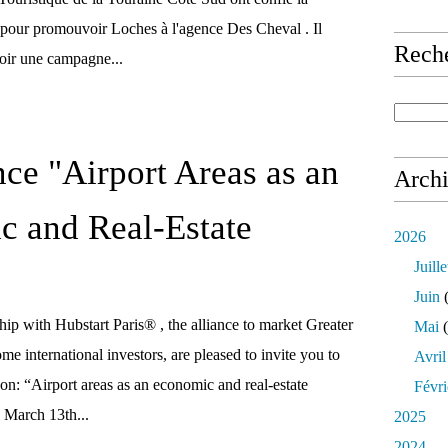
pour promouvoir Loches à l'agence Des Cheval . Il
Rech
voir une campagne...
ce "Airport Areas as an
Arch
 and Real-Estate
2026
Juille
Juin
(
hip with Hubstart Paris® , the alliance to market Greater
Mai
(
e international investors, are pleased to invite you to
Avril
on: “Airport areas as an economic and real-estate
Févri
March 13th...
2025
2024