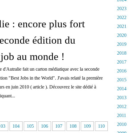
2023
2022
ie : encore plus fort
2021
2020
seconde édition du
2019
2018
 job au monde !
2017
e d'Autralie fait un carton médiatique avec la seconde
2016
tion "Best Jobs in the World". J'avais relaté la première
2015
rs en juin 2010 ( article ). Découvrez le site dédié à
2014
iquant...
2013
2012
2011
2010
1
1
1
1
103
104
105
106
107
108
109
110