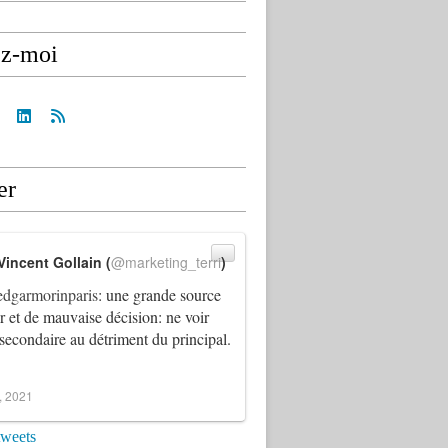
ez-moi
er
Vincent Gollain (
@marketing_terri
)
dgarmorinparis
: une grande source
ur et de mauvaise décision: ne voir
 secondaire au détriment du principal.
4, 2021
tweets