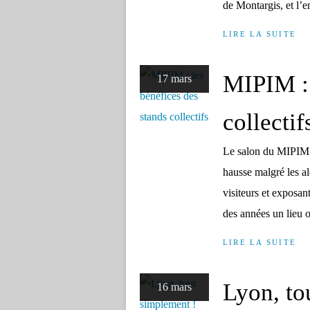
de Montargis, et l’e
LIRE LA SUITE
MIPIM : 
17 mars
collectif
Le salon du MIPIM v
hausse malgré les al
visiteurs et exposan
des années un lieu où
LIRE LA SUITE
Lyon, to
16 mars