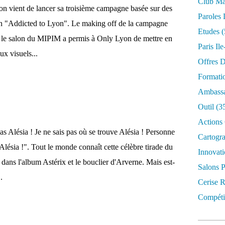
Club Mar
yon vient de lancer sa troisième campagne basée sur des
Paroles 
gan "Addicted to Lyon". Le making off de la campagne
Etudes
(
 et le salon du MIPIM a permis à Only Lyon de mettre en
Paris Il
ux visuels...
Offres D
Formati
Ambassa
Outil
(3
Actions 
s Alésia ! Je ne sais pas où se trouve Alésia ! Personne
Cartogr
 Alésia !". Tout le monde connaît cette célèbre tirade du
Innovati
dans l'album Astérix et le bouclier d'Arverne. Mais est-
Salons P
.
Cerise R
Compétit