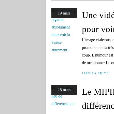
Une vidé
19 mars
pour voi
L'image ci-dessus, 
promotion de la très
coup. L'humour est o
de mentionner la sort
LIRE LA SUITE
Le MIPIM
18 mars
différen