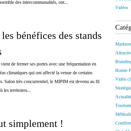
nsemble des intercommunalités, ont...
Vidéos
Catég
les bénéfices des stands
Markter
s
Attractiv
Brandin
ient de fermer ses portes avec une fréquentation en
Bonne P
éas climatiques qui ont affecté la venue de certains
Vidéo
(1
ts. Salon très concurrentiel, le MIPIM est devenu au fil
Stratégi
 les territoires...
Actualit
Tourism
Méthod
ut simplement !
Confére