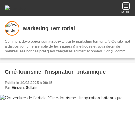
MENU
Marketing Territorial
Comment développer son attractivité par le marketing territorial ? Ce site met
à disposition un ensemble de techniques & méthodes et vous décrit de
nombreuses bonnes pratiques françaises et internationales. Conçu comme
une plateforme d'échanges et de dialogue, vous trouverez aussi de
nombreux documents et visuels gratuits ainsi que plus de 1600 articles à lire
!
Ciné-tourisme, l'inspiration britannique
Publié le 19/03/2025 à 08:15
Par
Vincent Gollain