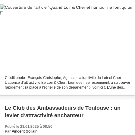
Crédit photo : François-Christophe, Agence d'attractivité du Loir et Cher
L’agence d’attractivité Be Loir & Cher , bien que née récemment, a su trouver
rapidement sa place à l'échelle de son département ( voir ici ). L'une des
clés de sa réussite tient...
Le Club des Ambassadeurs de Toulouse : un
levier d’attractivité enchanteur
Publié le 23/01/2025 à 08:50
Par
Vincent Gollain