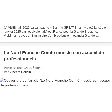
(c) VisitBritain2025 La campagne « Starring GREAT Britain » a été lancée en
janvier 2025 par l'équivalent d'Atout France pour la Grande Bretagne,
VisitBritain , avec un film inspiré d'un blockbuster mettant la Grande-
Bretagne en vedette. Le film emmène...
Le Nord Franche Comté muscle son accueil de
professionnels
Publié le 18/03/2025 à 08:36
Par
Vincent Gollain