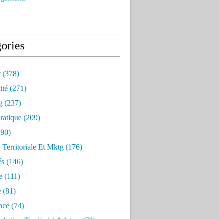
ories
r
(378)
ité
(271)
g
(237)
ratique
(209)
90)
e Territoriale Et Mktg
(176)
és
(146)
e
(111)
e
(81)
nce
(74)