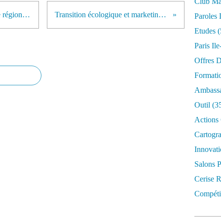
Club Mar
Développer sa marque alimentaire régionale : canevas méthodologique
Transition écologique et marketing territorial : 13 novembre
Paroles 
Etudes
(
Paris Il
Offres D
Formati
Ambassa
Outil
(3
Actions 
Cartogr
Innovati
Salons P
Cerise R
Compétit