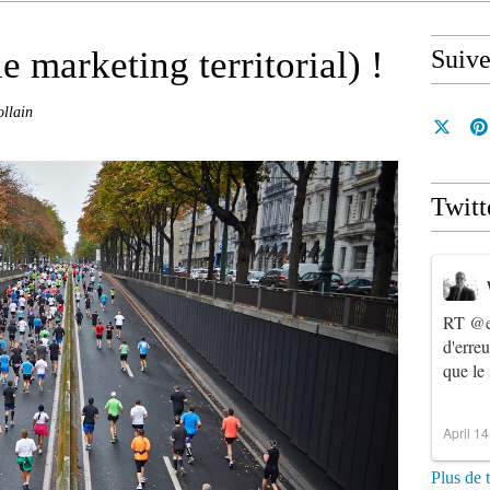
le marketing territorial) !
Suiv
ollain
Twitt
RT
@e
d'erre
que le
April 1
Plus de 