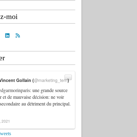
ez-moi
er
Vincent Gollain (
@marketing_terri
)
dgarmorinparis
: une grande source
ur et de mauvaise décision: ne voir
 secondaire au détriment du principal.
4, 2021
tweets