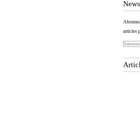
Newsl
Abonnez-
articles 
Artic