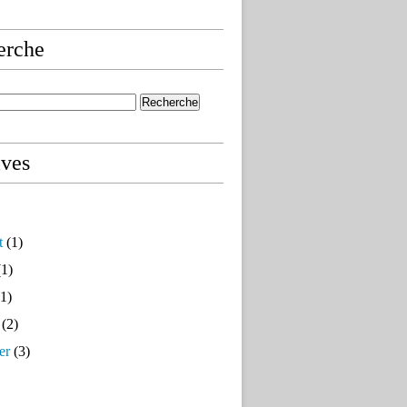
erche
ives
t
(1)
1)
1)
(2)
er
(3)