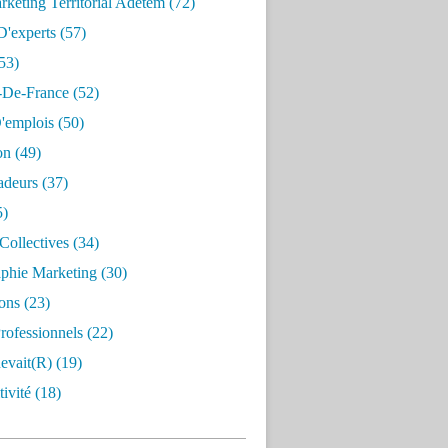
keting Territorial Adetem
(72)
D'experts
(57)
53)
e-De-France
(52)
'emplois
(50)
on
(49)
deurs
(37)
5)
Collectives
(34)
aphie Marketing
(30)
ons
(23)
rofessionnels
(22)
evait(r)
(19)
ivité
(18)