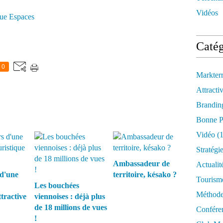
Vidéos
ue Espaces
Catég
0
Markter
Attractiv
Brandin
Bonne P
Vidéo
(1
Stratégi
Ambassadeur de
Actualit
 d'une
territoire, késako ?
Tourism
Les bouchées
Méthod
ttractive
viennoises : déjà plus
de 18 millions de vues
Confére
!