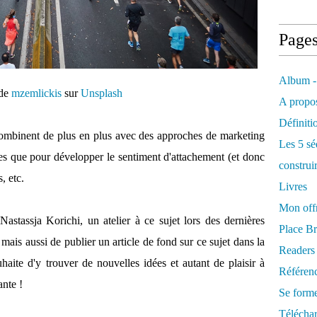
Page
Album -
 de
mzemlickis
sur
Unsplash
A propos
Définiti
 combinent de plus en plus avec des approches de marketing
Les 5 sé
oires que pour développer le sentiment d'attachement (et donc
construi
, etc.
Livres
Mon offr
Nastassja Korichi, un atelier à ce sujet lors des dernières
Place Br
 mais aussi de publier un article de fond sur ce sujet dans la
Readers
haite d'y trouver de nouvelles idées et autant de plaisir à
Référenc
ante !
Se form
Télécha