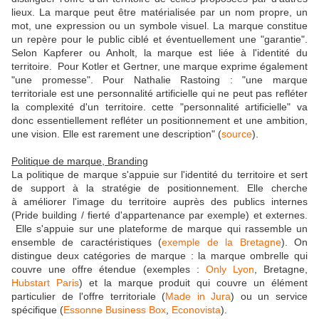
lieux. La marque peut être matérialisée par un nom propre, un
mot, une expression ou un symbole visuel. La marque constitue
un repère pour le public ciblé et éventuellement une "garantie".
Selon Kapferer ou Anholt, la marque est liée à l'identité du
territoire. Pour Kotler et Gertner, une marque exprime également
"une promesse". Pour Nathalie Rastoing : "une marque
territoriale est une personnalité artificielle qui ne peut pas refléter
la complexité d'un territoire. cette "personnalité artificielle" va
donc essentiellement refléter un positionnement et une ambition,
une vision. Elle est rarement une description" (
source
).
Politique de marque, Branding
La politique de marque s'appuie sur l'identité du territoire et sert
de support à la stratégie de positionnement. Elle cherche
à améliorer l'image du territoire auprès des publics internes
(Pride building / fierté d'appartenance par exemple) et externes.
Elle s'appuie sur une plateforme de marque qui rassemble un
ensemble de caractéristiques (
exemple de la Bretagne
). On
distingue deux catégories de marque : la marque ombrelle qui
couvre une offre étendue (exemples :
Only Lyon
, Bretagne,
Hubstart Paris
) et la marque produit qui couvre un élément
particulier de l'offre territoriale (
Made in Jura
) ou un service
spécifique (
Essonne Business Box
,
Econovista
).