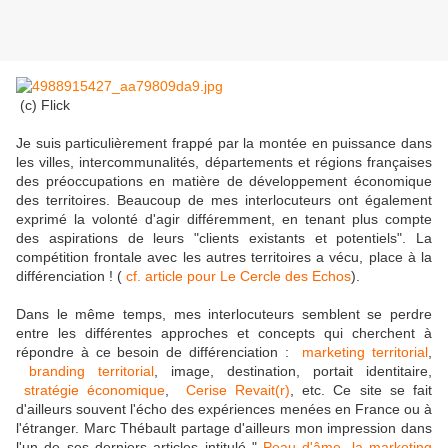
(c) Flick
Je suis particulièrement frappé par la montée en puissance dans
les villes, intercommunalités, départements et régions françaises
des préoccupations en matière de développement économique
des territoires. Beaucoup de mes interlocuteurs ont également
exprimé la volonté d'agir différemment, en tenant plus compte
des aspirations de leurs "clients existants et potentiels". La
compétition frontale avec les autres territoires a vécu, place à la
différenciation ! (
cf. article pour Le Cercle des Echos
).
Dans le même temps, mes interlocuteurs semblent se perdre
entre les différentes approches et concepts qui cherchent à
répondre à ce besoin de différenciation :
marketing territorial
,
branding territorial
, image, destination, portait identitaire,
stratégie économique
,
Cerise Revait(r)
, etc. Ce site se fait
d'ailleurs souvent l'écho des expériences menées en France ou à
l'étranger. Marc Thébault partage d'ailleurs mon impression dans
l'un de ses derniers articles intitulé "
Peau d'âme, la marketing