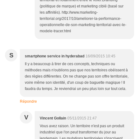
territorial et notamment entre le volet Branding
(politique de marque) et marketing ciblé (basé sur
les affinités). http://www.marketing-
territorial.org/2017/10/ameliorer-la-performance-
operationnelle-de-son-marketing-territorial-avec-le-
modele-tracer.html
S
smartphone service in hyderabad
16/09/2015 10:45
Il y a beaucoup à tirer de ces concepts, techniques ou
méthodes mais n'oublions pas que nos territoires obéissent à
des règles différentes. On ne change pas son offre territoriale,
voire même son identité, d'un coup de baguette magique ! Il
faudra du temps. Je reviendrai un peu plus loin sur tout cela.
Répondre
V
Vincent Gollain
05/11/2015 21:47
Vous avez raison. Un territoire n'est pas un produit
industriel que l'on peut transformer du jour au
lendemain. Les mutations territoriales s'inscrivent