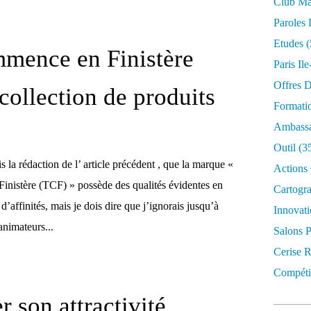
Club Mar
Paroles 
Etudes
(
mence en Finistère
Paris Il
Offres D
 collection de produits
Formati
Ambassa
Outil
(3
s la rédaction de l’ article précédent , que la marque «
Actions 
nistère (TCF) » possède des qualités évidentes en
Cartogr
 d’affinités, mais je dois dire que j’ignorais jusqu’à
Innovati
nimateurs...
Salons P
Cerise R
Compétit
r son attractivité