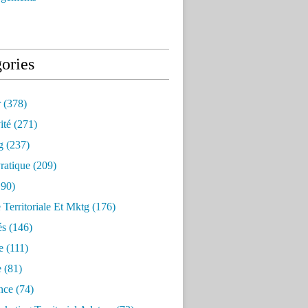
ories
r
(378)
ité
(271)
g
(237)
ratique
(209)
90)
e Territoriale Et Mktg
(176)
és
(146)
e
(111)
e
(81)
nce
(74)