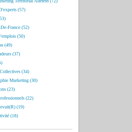
keting Territorial Adetem
(72)
D'experts
(57)
53)
e-De-France
(52)
'emplois
(50)
on
(49)
deurs
(37)
5)
Collectives
(34)
aphie Marketing
(30)
ons
(23)
rofessionnels
(22)
evait(r)
(19)
ivité
(18)