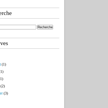
erche
ives
t
(1)
1)
1)
(2)
er
(3)