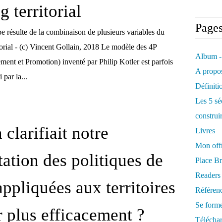
 territorial
Page
e résulte de la combinaison de plusieurs variables du
torial - (c) Vincent Gollain, 2018 Le modèle des 4P
Album -
ement et Promotion) inventé par Philip Kotler est parfois
A propos
 par la...
Définiti
Les 5 sé
construi
n clarifiait notre
Livres
Mon offr
tation des politiques de
Place Br
Readers
ppliquées aux territoires
Référenc
Se form
r plus efficacement ?
Télécha