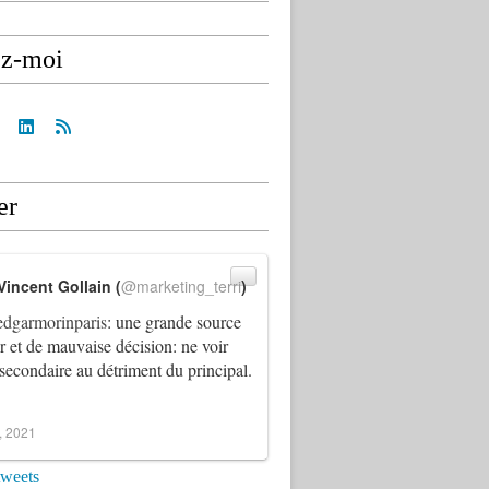
ez-moi
er
Vincent Gollain (
@marketing_terri
)
dgarmorinparis
: une grande source
ur et de mauvaise décision: ne voir
 secondaire au détriment du principal.
4, 2021
tweets