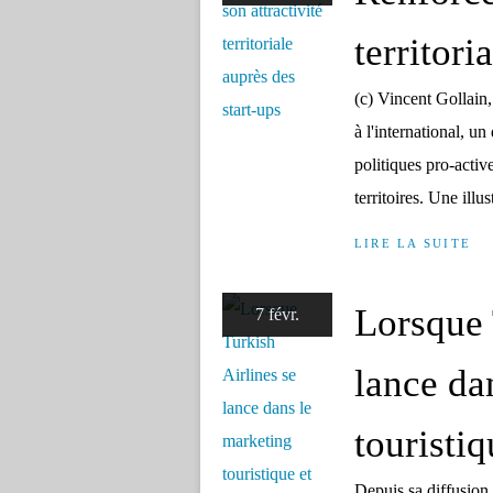
territori
(c) Vincent Gollain
à l'international, u
politiques pro-activ
territoires. Une illus
LIRE LA SUITE
Lorsque 
7 févr.
lance da
touristiq
Depuis sa diffusion 