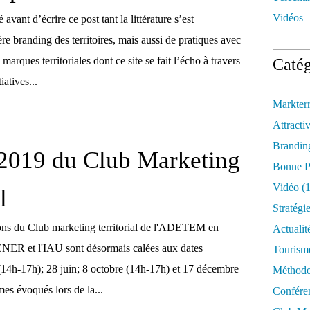
Vidéos
 avant d’écrire ce post tant la littérature s’est
e branding des territoires, mais aussi de pratiques avec
 marques territoriales dont ce site se fait l’écho à travers
Catég
iatives...
Markter
Attractiv
Brandin
2019 du Club Marketing
Bonne P
Vidéo
(1
l
Stratégi
ons du Club marketing territorial de l'ADETEM en
Actualit
 CNER et l'IAU sont désormais calées aux dates
Tourism
 (14h-17h); 28 juin; 8 octobre (14h-17h) et 17 décembre
Méthod
es évoqués lors de la...
Confére