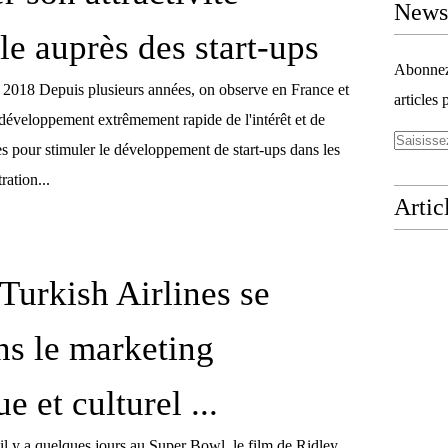
Newsl
ale auprès des start-ups
Abonnez-
, 2018 Depuis plusieurs années, on observe en France et
articles 
n développement extrêmement rapide de l'intérêt et de
es pour stimuler le développement de start-ups dans les
tration...
Artic
Turkish Airlines se
ns le marketing
ue et culturel ...
il y a quelques jours au Super Bowl, le film de Ridley