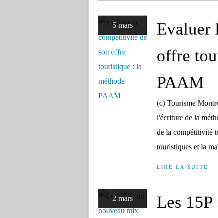
Evaluer 
5 mars
offre tou
PAAM
(c) Tourisme Montré
l'écriture de la mé
de la compétitivité to
touristiques et la maî
LIRE LA SUITE
Les 15P 
2 mars