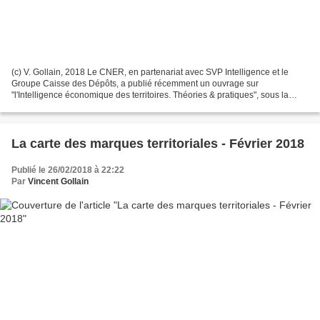
(c) V. Gollain, 2018 Le CNER, en partenariat avec SVP Intelligence et le
Groupe Caisse des Dépôts, a publié récemment un ouvrage sur
"l'Intelligence économique des territoires. Théories & pratiques", sous la
direction d'Olivier Coussi et Patricia Auroy....
La carte des marques territoriales - Février 2018
Publié le 26/02/2018 à 22:22
Par
Vincent Gollain