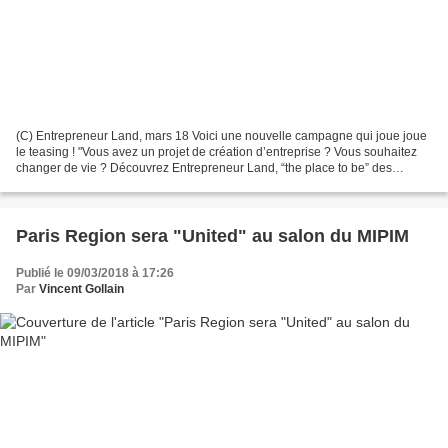
(C) Entrepreneur Land, mars 18 Voici une nouvelle campagne qui joue joue
le teasing ! "Vous avez un projet de création d’entreprise ? Vous souhaitez
changer de vie ? Découvrez Entrepreneur Land, “the place to be” des
entrepreneurs en France ! A seulement...
Paris Region sera "United" au salon du MIPIM
Publié le 09/03/2018 à 17:26
Par
Vincent Gollain