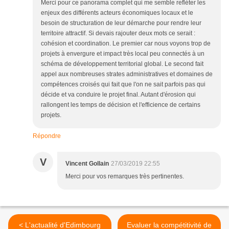
Merci pour ce panorama complet qui me semble refléter les
enjeux des différents acteurs économiques locaux et le
besoin de structuration de leur démarche pour rendre leur
territoire attractif. Si devais rajouter deux mots ce serait :
cohésion et coordination. Le premier car nous voyons trop de
projets à envergure et impact très local peu connectés à un
schéma de développement territorial global. Le second fait
appel aux nombreuses strates administratives et domaines de
compétences croisés qui fait que l'on ne sait parfois pas qui
décide et va conduire le projet final. Autant d'érosion qui
rallongent les temps de décision et l'efficience de certains
projets.
Répondre
V
Vincent Gollain
27/03/2019 22:55
Merci pour vos remarques très pertinentes.
< L'actualité d'Edimbourg
Evaluer la compétitivité de