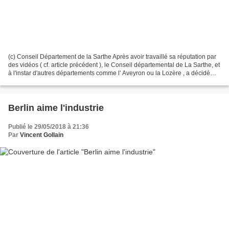
(c) Conseil Département de la Sarthe Après avoir travaillé sa réputation par
des vidéos ( cf. article précédent ), le Conseil départemental de La Sarthe, et
à l'instar d'autres départements comme l' Aveyron ou la Lozère , a décidé
d'accentuer sa politique...
Berlin aime l'industrie
Publié le 29/05/2018 à 21:36
Par
Vincent Gollain