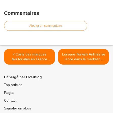
Commentaires
Ajouter un commentaire
< Carte des marques
Lorsque Turkish Airlines se
territoriales en France
lance dans le marketing
Métropolitaine - Mise à jour
touristique et culturel ... >
de janvier 2019
Hébergé par Overblog
Top articles
Pages
Contact
Signaler un abus