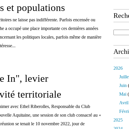
es et populations
Rech
rritoires ne laisse pas indifférente. Parfois encensée ou
oche a occupé une place importante ces dernières années
ncernant les politiques locales, parfois même de manière
téresse...
Arch
2026
 In", levier
Juille
Juin
(
vité territoriale
Mai
(
Avril
’animer avec Ethel Riberolles, Responsable du Club
Févri
ouvelle Aquitaine, une session de son club consacré au «
2025
 réunion se tenait le 10 novembre 2022, jour de
2024