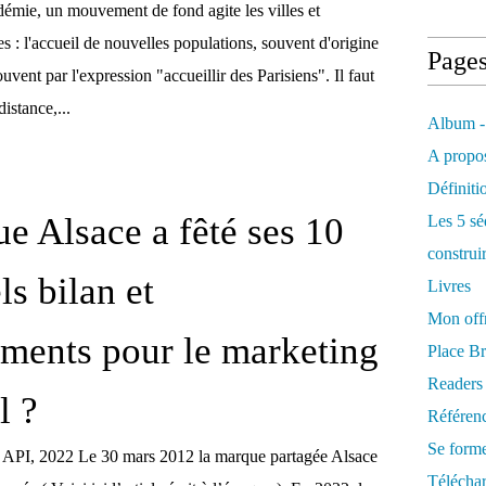
démie, un mouvement de fond agite les villes et
 : l'accueil de nouvelles populations, souvent d'origine
Page
uvent par l'expression "accueillir des Parisiens". Il faut
distance,...
Album -
A propos
Définiti
e Alsace a fêté ses 10
Les 5 sé
construi
ls bilan et
Livres
Mon offr
ments pour le marketing
Place Br
Readers
l ?
Référenc
Se form
- API, 2022 Le 30 mars 2012 la marque partagée Alsace
Télécha