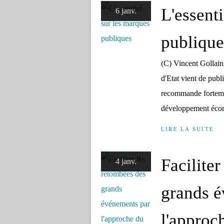
L'essent
6 janv.
publique
(C) Vincent Gollai
d'Etat vient de publ
recommande fortemen
développement écono
LIRE LA SUITE
Facilite
4 janv.
grands é
l'approc