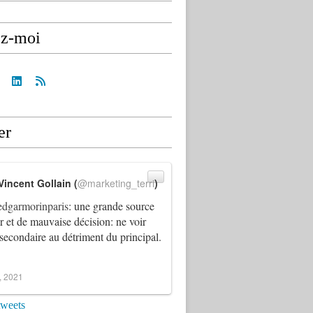
ez-moi
er
Vincent Gollain (
@marketing_terri
)
dgarmorinparis
: une grande source
ur et de mauvaise décision: ne voir
 secondaire au détriment du principal.
4, 2021
tweets