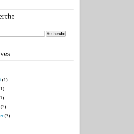
erche
ives
t
(1)
1)
1)
(2)
er
(3)