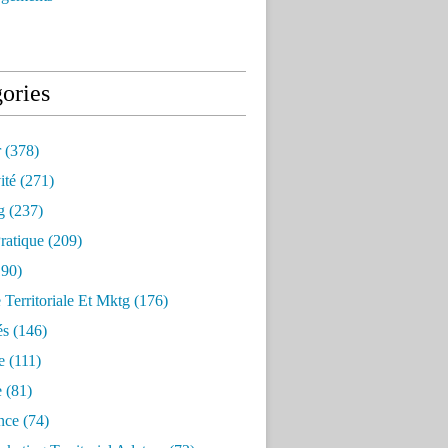
ories
r
(378)
ité
(271)
g
(237)
ratique
(209)
90)
e Territoriale Et Mktg
(176)
és
(146)
e
(111)
e
(81)
nce
(74)