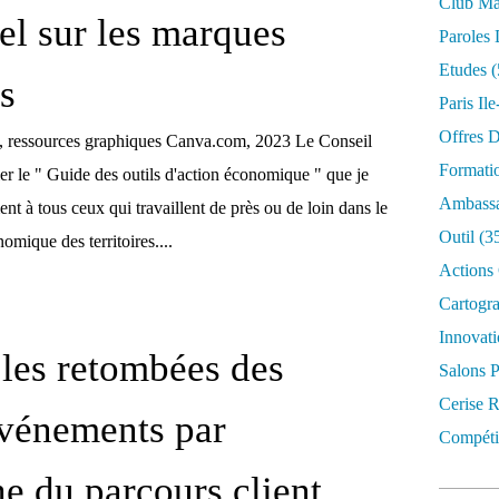
Club Mar
iel sur les marques
Paroles 
Etudes
(
s
Paris Il
Offres D
n, ressources graphiques Canva.com, 2023 Le Conseil
Formati
ier le " Guide des outils d'action économique " que je
Ambassa
t à tous ceux qui travaillent de près ou de loin dans le
Outil
(3
mique des territoires....
Actions 
Cartogr
Innovati
r les retombées des
Salons P
Cerise R
vénements par
Compétit
he du parcours client