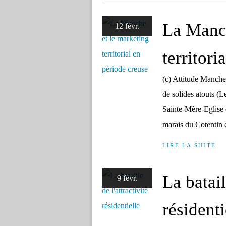
La Manch
12 févr.
territori
(c) Attitude Manch
de solides atouts (L
Sainte-Mère-Eglise 
marais du Cotentin e
LIRE LA SUITE
La batail
9 févr.
résidenti