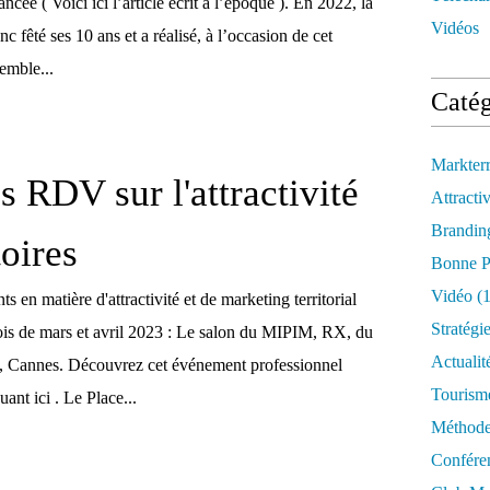
lancée ( Voici ici l’article écrit à l’époque ). En 2022, la
Vidéos
 fêté ses 10 ans et a réalisé, à l’occasion de cet
emble...
Catég
Markter
s RDV sur l'attractivité
Attractiv
Brandin
toires
Bonne P
Vidéo
(1
 en matière d'attractivité et de marketing territorial
Stratégi
is de mars et avril 2023 : Le salon du MIPIM, RX, du
Actualit
, Cannes. Découvrez cet événement professionnel
Tourism
ant ici . Le Place...
Méthod
Confére