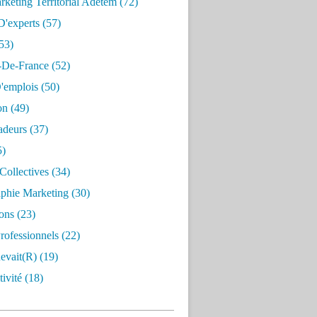
keting Territorial Adetem
(72)
D'experts
(57)
53)
e-De-France
(52)
'emplois
(50)
on
(49)
deurs
(37)
5)
Collectives
(34)
aphie Marketing
(30)
ons
(23)
rofessionnels
(22)
evait(r)
(19)
ivité
(18)