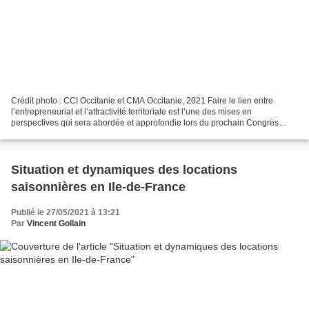
Crédit photo : CCI Occitanie et CMA Occitanie, 2021 Faire le lien entre
l’entrepreneuriat et l’attractivité territoriale est l’une des mises en
perspectives qui sera abordée et approfondie lors du prochain Congrès
Pro’Créa 2021, qui aura lieu les 15-16-17...
Situation et dynamiques des locations
saisonnières en Ile-de-France
Publié le 27/05/2021 à 13:21
Par
Vincent Gollain