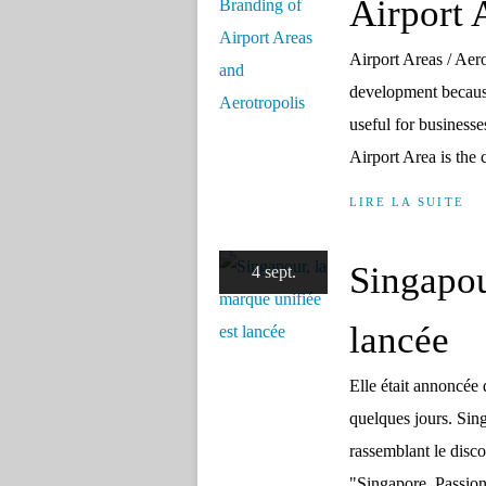
Airport 
Airport Areas / Aer
development because
useful for busines
Airport Area is the 
LIRE LA SUITE
Singapou
4 sept.
lancée
Elle était annoncée 
quelques jours. Si
rassemblant le discou
"Singapore, Passion