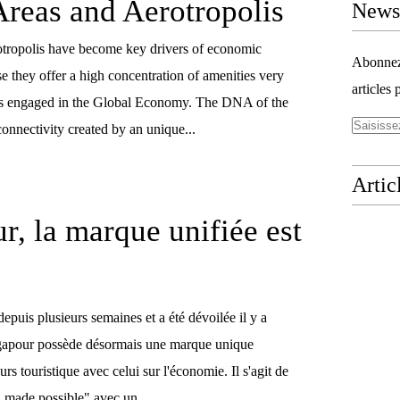
Areas and Aerotropolis
Newsl
otropolis have become key drivers of economic
Abonnez-
 they offer a high concentration of amenities very
articles 
ses engaged in the Global Economy. The DNA of the
connectivity created by an unique...
Artic
r, la marque unifiée est
depuis plusieurs semaines et a été dévoilée il y a
ngapour possède désormais une marque unique
rs touristique avec celui sur l'économie. Il s'agit de
 made possible" avec un...