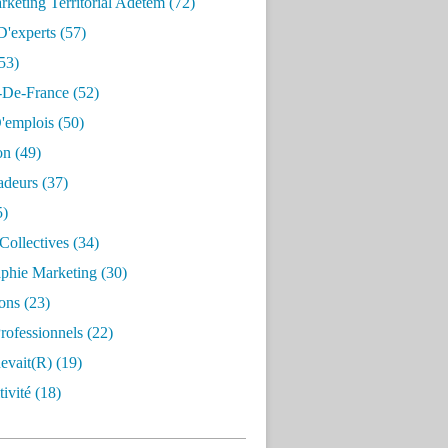
keting Territorial Adetem
(72)
D'experts
(57)
53)
e-De-France
(52)
'emplois
(50)
on
(49)
deurs
(37)
5)
Collectives
(34)
aphie Marketing
(30)
ons
(23)
rofessionnels
(22)
evait(r)
(19)
ivité
(18)