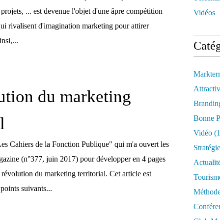
 projets, ... est devenue l'objet d'une âpre compétition
Vidéos
 qui rivalisent d'imagination marketing pour attirer
nsi,...
Catég
Markter
Attractiv
ution du marketing
Brandin
l
Bonne P
Vidéo
(1
es Cahiers de la Fonction Publique" qui m'a ouvert les
Stratégi
azine (n°377, juin 2017) pour développer en 4 pages
Actualit
a révolution du marketing territorial. Cet article est
Tourism
points suivants...
Méthod
Confére