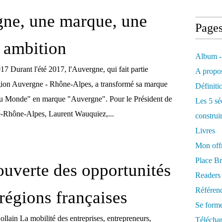
ne, une marque, une
Page
 ambition
Album -
17 Durant l'été 2017, l'Auvergne, qui fait partie
A propos
gion Auvergne - Rhône-Alpes, a transformé sa marque
Définiti
 Monde" en marque "Auvergne". Pour le Président de
Les 5 sé
-Rhône-Alpes, Laurent Wauquiez,...
construi
Livres
Mon offr
Place Br
ouverte des opportunités
Readers
Référenc
 régions françaises
Se form
ollain La mobilité des entreprises, entrepreneurs,
Télécha