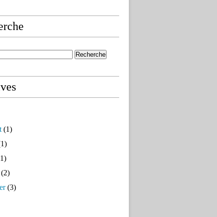
erche
ives
t
(1)
1)
1)
(2)
er
(3)