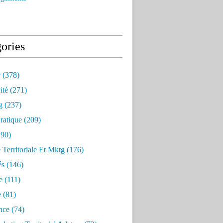
ories
r
(378)
ité
(271)
g
(237)
ratique
(209)
90)
e Territoriale Et Mktg
(176)
és
(146)
e
(111)
e
(81)
nce
(74)