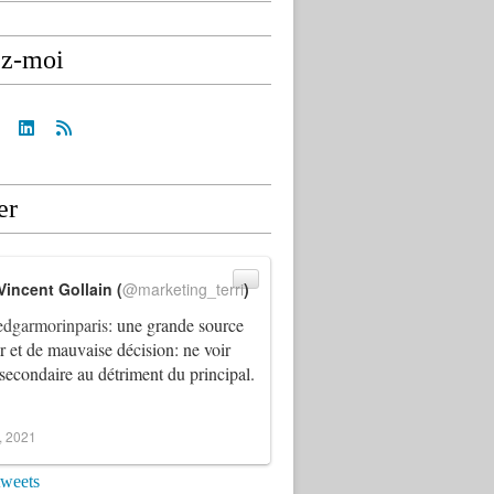
ez-moi
er
Vincent Gollain (
@marketing_terri
)
dgarmorinparis
: une grande source
ur et de mauvaise décision: ne voir
 secondaire au détriment du principal.
4, 2021
tweets