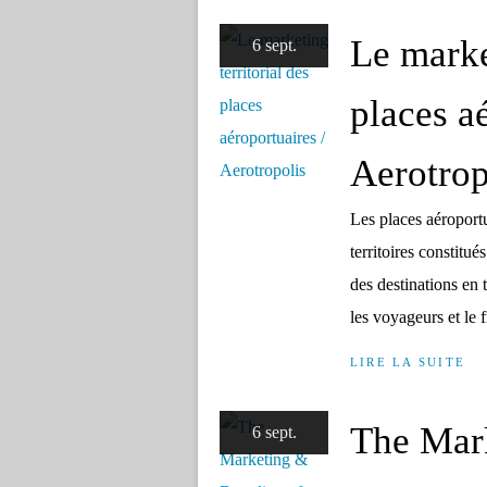
Le marke
6 sept.
places a
Aerotrop
Les places aéroportua
territoires constitu
des destinations en 
les voyageurs et le fr
LIRE LA SUITE
The Mar
6 sept.