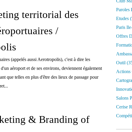
Club Mar
Paroles 
ting territorial des
Etudes
(
Paris Il
éroportuaires /
Offres D
olis
Formati
Ambassa
ires (appelés aussi Aerotropolis), c'est à dire les
Outil
(3
és d'un aéroport et de ses environs, deviennent également
Actions 
tant que telles en plus d'être des lieux de passage pour
Cartogr
et...
Innovati
Salons P
Cerise R
Compétit
keting & Branding of