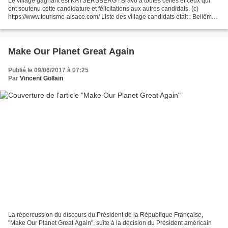
Le village gagnant est KAYSERSBERG ! Bravo à toutes celles et ceux qui
ont soutenu cette candidature et félicitations aux autres candidats. (c)
https://www.tourisme-alsace.com/ Liste des village candidats était : Bellême /
Région Normandie - 6ème Bèze...
Make Our Planet Great Again
Publié le 09/06/2017 à 07:25
Par
Vincent Gollain
La répercussion du discours du Président de la République Française,
"Make Our Planet Great Again", suite à la décision du Président américain