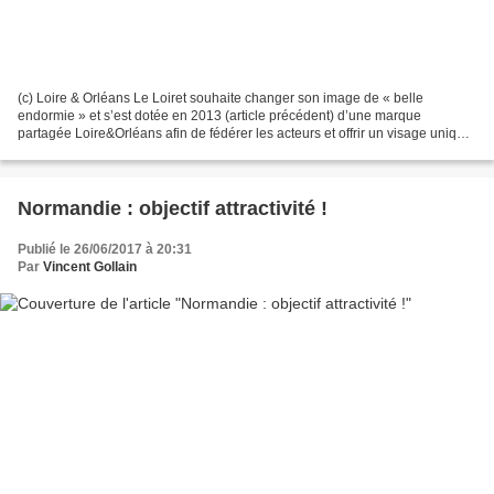
(c) Loire & Orléans Le Loiret souhaite changer son image de « belle
endormie » et s’est dotée en 2013 (article précédent) d’une marque
partagée Loire&Orléans afin de fédérer les acteurs et offrir un visage unique
aux entreprises, visiteurs, investisseurs,...
Normandie : objectif attractivité !
Publié le 26/06/2017 à 20:31
Par
Vincent Gollain