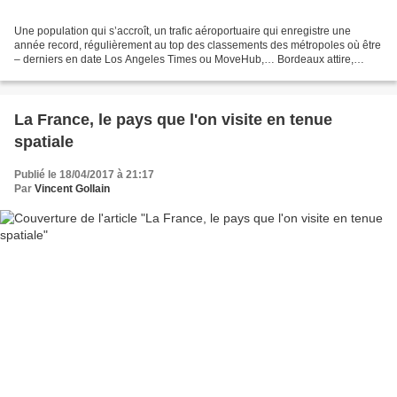
Une population qui s’accroît, un trafic aéroportuaire qui enregistre une
année record, régulièrement au top des classements des métropoles où être
– derniers en date Los Angeles Times ou MoveHub,… Bordeaux attire,
Bordeaux séduit et les projets foisonnent,...
La France, le pays que l'on visite en tenue
spatiale
Publié le 18/04/2017 à 21:17
Par
Vincent Gollain