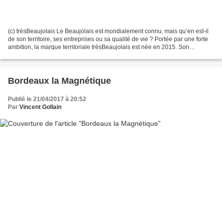
(c) trèsBeaujolais Le Beaujolais est mondialement connu, mais qu’en est-il
de son territoire, ses entreprises ou sa qualité de vie ? Portée par une forte
ambition, la marque territoriale trèsBeaujolais est née en 2015. Son
animateur, Christophe Blanc,...
Bordeaux la Magnétique
Publié le 21/04/2017 à 20:52
Par
Vincent Gollain