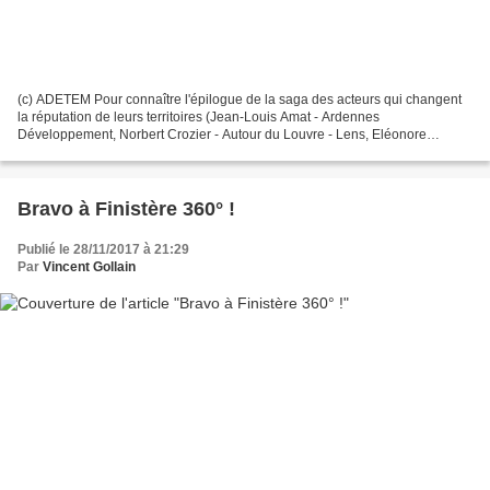
(c) ADETEM Pour connaître l'épilogue de la saga des acteurs qui changent
la réputation de leurs territoires (Jean-Louis Amat - Ardennes
Développement, Norbert Crozier - Autour du Louvre - Lens, Eléonore
Hauptmann - consultante, Axelle Poulaillon - Conseil...
Bravo à Finistère 360° !
Publié le 28/11/2017 à 21:29
Par
Vincent Gollain