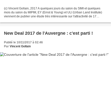
(c) Vincent Gollain, 2017 A quelques jours du salon du SIMI et quelques
mois du salon du MIPIM, EY (Ernst & Young) et ULI (Urban Land Institute)
viennent de publier une étude très intéressante sur l'attractivité de 17
quartiers d'affaires mondiaux.Même...
New Deal 2017 de l'Auvergne : c'est parti !
Publié le 10/11/2017 à 02:46
Par
Vincent Gollain