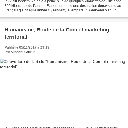
(c) VisitFlanders Située a à peine plus de quelques kilomètres de Lille et de
300 kilomètres de Paris, la Flandre propose une destination dépaysante au
Français qui chaque année s’y rendent, le temps d’un week-end ou d’un
court séjour. Pour mieux connaître...
Humanisme, Route de la Com et marketing
territorial
Publié le 05/11/2017 à 23:19
Par
Vincent Gollain