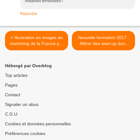
initiatives territoriales !
Répondre
< Illustration en images du
Nouvelle formation 2017 :
marketing de la France par
Attirer des start-up dans
la French Tech
son territoire avec des
techniques d'outre-
Atlantique >
Hébergé par Overblog
Top articles
Pages
Contact
Signaler un abus
C.G.U.
Cookies et données personnelles
Préférences cookies