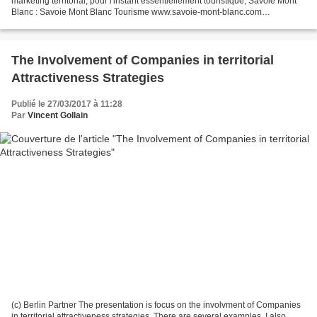
marketing territorial, pour l'instant essentiellement touristique, Savoie Mont
Blanc : Savoie Mont Blanc Tourisme www.savoie-mont-blanc.com
Séquences 1 et 2 : glacier du Tour Séquence...
The Involvement of Companies in territorial
Attractiveness Strategies
Publié le 27/03/2017 à 11:28
Par
Vincent Gollain
(c) Berlin Partner The presentation is focus on the involvment of Companies
in territorial attractiveness strategies. There are several examples. I also