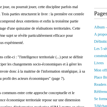
e joue, ou pourrait jouer, cette discipline parfois mal
Page
Trois parties structurent le livre : la première est centrée
comprend deux entretiens et enfin la troisième partie
Album -
age d'une quinzaine de réalisations territoriales. Cette
A propos
ême sujet se révèle particulièrement efficace pour
Définiti
lus expérimenté.
Les 5 sé
construi
 celle-ci : "l'intelligence territoriale (...) peut se définir
Livres
iciper les changements socio-économiques et à gérer les
Mon offr
voie donc à la maitrise de l'information stratégique, à sa
Place Br
 au profit des acteurs économiques" (page 7).
Readers
Référenc
ts communs entre cette approche conceptuelle et le
Se form
ligence économique territoriale repose sur une dimension
Télécha