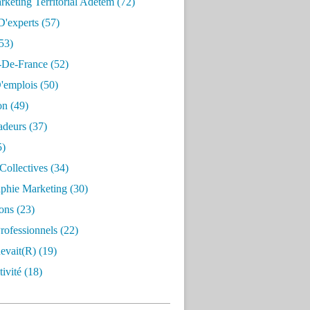
keting Territorial Adetem
(72)
D'experts
(57)
53)
e-De-France
(52)
'emplois
(50)
on
(49)
deurs
(37)
5)
Collectives
(34)
aphie Marketing
(30)
ons
(23)
rofessionnels
(22)
evait(r)
(19)
ivité
(18)