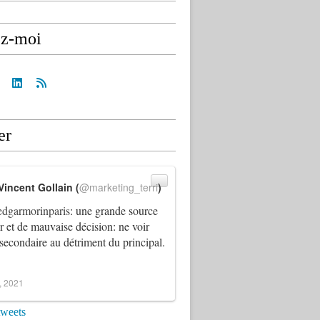
ez-moi
er
Vincent Gollain (
@marketing_terri
)
dgarmorinparis
: une grande source
ur et de mauvaise décision: ne voir
 secondaire au détriment du principal.
4, 2021
tweets