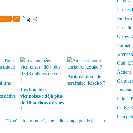
Club Mar
Paroles 
Etudes
(
epost
0
Paris Il
Offres D
Formati
Ambassa
Outil
(3
Actions 
Ambassadeur de
Cartogr
 d'une
territoire, késako ?
Les bouchées
Innovati
ttractive
viennoises : déjà plus
Salons P
de 18 millions de vues
Cerise R
!
Compétit
"Amène ton monde", une belle campagne de la région de Victoriaville au Québec