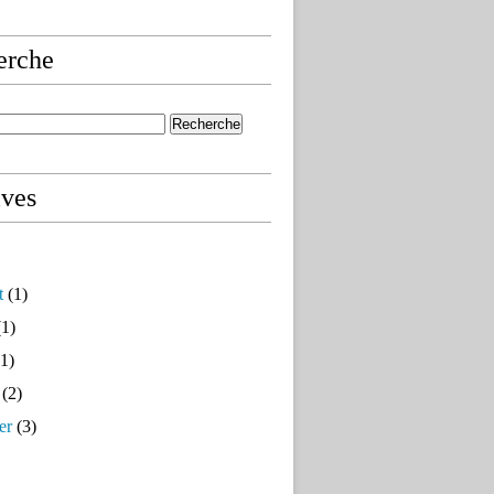
erche
ives
t
(1)
1)
1)
(2)
er
(3)