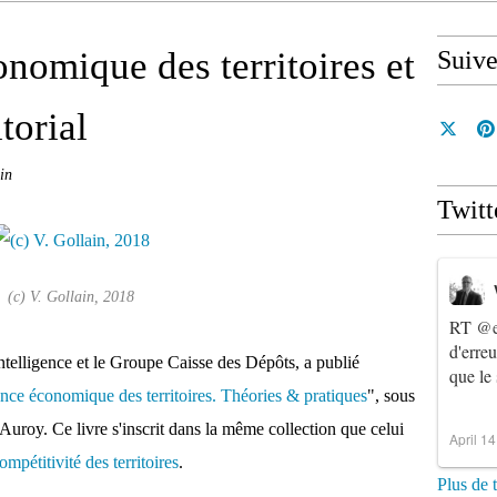
onomique des territoires et
Suiv
torial
in
Twitt
(c) V. Gollain, 2018
RT
@e
d'erre
ntelligence et le Groupe Caisse des Dépôts, a publié
que le
gence économique des territoires. Théories & pratiques
", sous
a Auroy. Ce livre s'inscrit dans la même collection que celui
April 1
 compétitivité des territoires
.
Plus de 