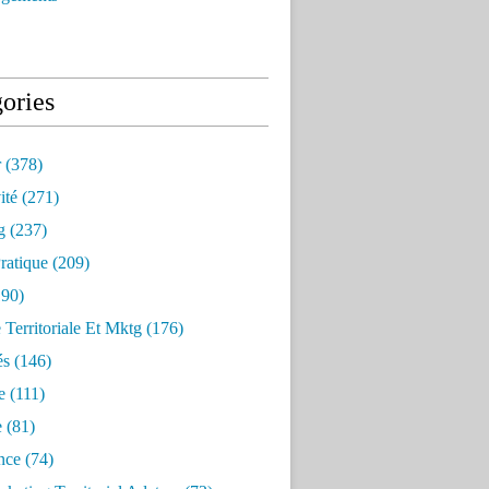
ories
r
(378)
ité
(271)
g
(237)
ratique
(209)
90)
e Territoriale Et Mktg
(176)
és
(146)
e
(111)
e
(81)
nce
(74)