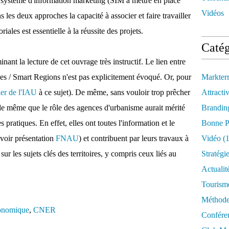
n système d'information marketing (SIM à mettre en place
Vidéos
 les deux approches la capacité à associer et faire travailler
riales est essentielle à la réussite des projets.
Catég
inant la lecture de cet ouvrage très instructif. Le lien entre
Cities / Smart Regions n'est pas explicitement évoqué. Or, pour
Markter
er de l'IAU
à ce sujet). De même, sans vouloir trop prêcher
Attractiv
de même que le rôle des agences d'urbanisme aurait mérité
Brandin
 pratiques. En effet, elles ont toutes l'information et le
Bonne P
(voir présentation
FNAU
) et contribuent par leurs travaux à
Vidéo
(1
 sur les sujets clés des territoires, y compris ceux liés au
Stratégi
Actualit
Tourism
Méthod
conomique
,
CNER
Confére