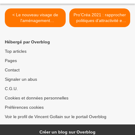
< Le nouveau visage de
Pro’Créa 2021 : rapprocher
l'aménagement
politiques d’attractivité et
économique des territoires :
d’appui à la création ou
le livre est disponible
reprise d’entreprises >
Hébergé par Overblog
Top articles
Pages
Contact
Signaler un abus
C.G.U.
Cookies et données personnelles
Préférences cookies
Voir le profil de Vincent Gollain sur le portail Overblog
Créer un blog sur Overblog