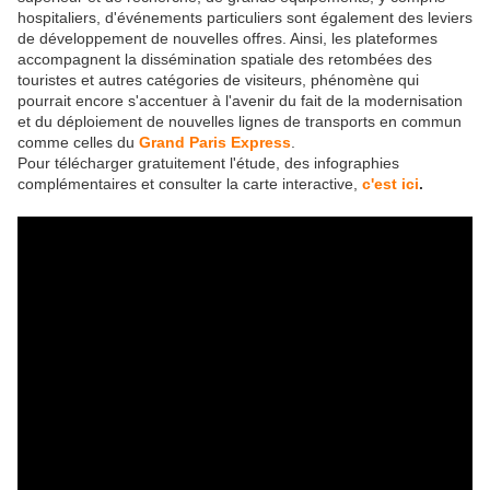
hospitaliers, d'événements particuliers sont également des leviers
de développement de nouvelles offres. Ainsi, les plateformes
accompagnent la dissémination spatiale des retombées des
touristes et autres catégories de visiteurs, phénomène qui
pourrait encore s'accentuer à l'avenir du fait de la modernisation
et du déploiement de nouvelles lignes de transports en commun
comme celles du
Grand Paris Express
.
Pour télécharger gratuitement l'étude, des infographies
complémentaires et consulter la carte interactive,
c'est ici
.