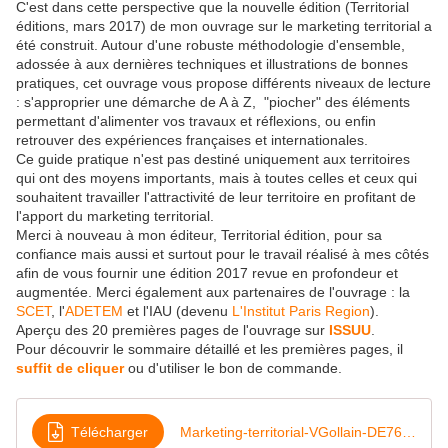
C'est dans cette perspective que la nouvelle édition (Territorial
éditions, mars 2017) de mon ouvrage sur le marketing territorial a
été construit. Autour d'une robuste méthodologie d'ensemble,
adossée à aux dernières techniques et illustrations de bonnes
pratiques, cet ouvrage vous propose différents niveaux de lecture
: s'approprier une démarche de A à Z, "piocher" des éléments
permettant d'alimenter vos travaux et réflexions, ou enfin
retrouver des expériences françaises et internationales.
Ce guide pratique n'est pas destiné uniquement aux territoires
qui ont des moyens importants, mais à toutes celles et ceux qui
souhaitent travailler l'attractivité de leur territoire en profitant de
l'apport du marketing territorial.
Merci à nouveau à mon éditeur, Territorial édition, pour sa
confiance mais aussi et surtout pour le travail réalisé à mes côtés
afin de vous fournir une édition 2017 revue en profondeur et
augmentée. Merci également aux partenaires de l'ouvrage : la
SCET
, l'
ADETEM
et l'IAU (devenu
L'Institut Paris Region
).
Aperçu des 20 premières pages de l'ouvrage sur
ISSUU
.
Pour découvrir le sommaire détaillé et les premières pages, il
suffit de cliquer
ou d'utiliser le bon de commande.
Télécharger
Marketing-territorial-VGollain-DE764_Flyer-edition-mars2017