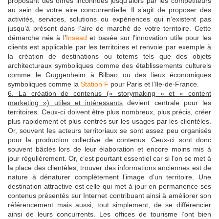
proposant des offres inconnues jusqu’alors par les compétiteurs
au sein de votre aire concurrentielle. Il s’agit de proposer des
activités, services, solutions ou expériences qui n’existent pas
jusqu’à présent dans l’aire de marché de votre territoire. Cette
démarche née à l’
Insead
et basée sur l’innovation utile pour les
clients est applicable par les territoires et renvoie par exemple à
la création de destinations ou totems tels que des objets
architecturaux symboliques comme des établissements culturels
comme le Guggenheim à Bilbao ou des lieux économiques
symboliques comme la
Station F
pour Paris et l’Ile-de-France.
6. La création de contenus (« storymaking » et « content
marketing ») utiles et intéressants
devient centrale pour les
territoires. Ceux-ci doivent être plus nombreux, plus précis, créer
plus rapidement et plus centrés sur les usages par les clientèles.
Or, souvent les acteurs territoriaux se sont assez peu organisés
pour la production collective de contenus. Ceux-ci sont donc
souvent bâclés lors de leur élaboration et encore moins mis à
jour régulièrement. Or, c’est pourtant essentiel car si l’on se met à
la place des clientèles, trouver des informations anciennes est de
nature à dénaturer complètement l’image d’un territoire. Une
destination attractive est celle qui met à jour en permanence ses
contenus présentés sur Internet contribuant ainsi à améliorer son
référencement mais aussi, tout simplement, de se différencier
ainsi de leurs concurrents. Les offices de tourisme l’ont bien