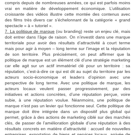
compris depuis de nombreuses années, ce qui est parfois moins
vrai en matière de développement économique. L’utilisation
croissante des vidéos illustre cette montée des contenus avec
des films très divers car s’échelonnant de la catégorie « grand
spectacle » à « tutoriel ».
7. La politique de marque
(ou branding) reste un enjeu clé, mais
doit entrer dans l’âge de raison. On n’investit dans une marque
territoriale pour avoir des résultats d’attractivité à court terme
mais pour agir à moyen – long terme sur l’image et la réputation
de son territoire. Plus précisément, on peut affirmer que la
politique de marque est un élément clé d’une stratégie marketing
car elle agit sur un actif immatériel clé pour un territoire : sa
réputation, c’est-à-dire ce qui est dit au sujet du territoire par les
acteurs socio-économique et leaders d’opinion avec une
perspective de long terme. Avec une politique de marque, les
acteurs locaux veulent passer progressivement, par des
initiatives et actions concrètes, d’une réputation perçue, voire
subie, à une réputation voulue. Néanmoins, une politique de
marque n’est pas un levier qui fonctionne seul. Cette politique de
marque doit être intégrée dans un dispositif plus global qui
permet, grâce à des actions de marketing ciblé sur des marchés
clés, de passer de l’amélioration globale d’une réputation à des
résultats concrets en matière d’attractivité : accueil de nouvelles
entreprises, exportation de biens et services locaux, arrivée de