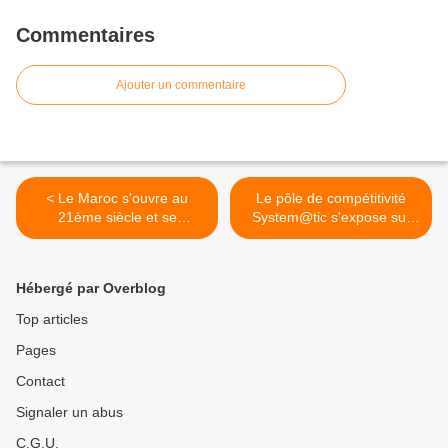
Commentaires
Ajouter un commentaire
< Le Maroc s'ouvre au
Le pôle de compétitivité
21ème siècle et se
System@tic s'expose sur
positionne
Econovista >
Hébergé par Overblog
Top articles
Pages
Contact
Signaler un abus
C.G.U.