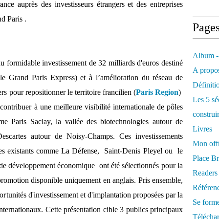
rance
auprès des investisseurs étrangers et des entreprises
d Paris .
Page
Album -
 du formidable investissement de 32 milliards d'euros destiné
A propos
le Grand Paris Express) et à l’amélioration du réseau de
Définiti
s pour repositionner le territoire francilien (
Paris Region
)
Les 5 sé
e contribuer à une meilleure visibilité internationale de pôles
construi
 Paris Saclay, la vallée des biotechnologies autour de
Livres
 Descartes autour de Noisy-Champs. Ces investissements
Mon offr
ues existants comme La Défense, Saint-Denis Pleyel ou le
Place Br
e de développement économique ont été sélectionnés pour la
Readers
promotion disponible uniquement en anglais. Pris ensemble,
Référenc
rtunités d'investissement et d'implantation proposées par la
Se form
internationaux. Cette présentation cible 3 publics principaux
Télécha