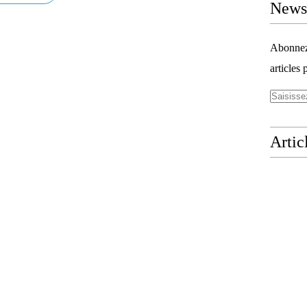
Newsl
Abonnez-
articles 
Artic