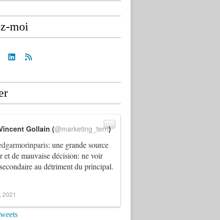
ez-moi
er
Vincent Gollain (
@marketing_terri
)
dgarmorinparis
: une grande source
ur et de mauvaise décision: ne voir
 secondaire au détriment du principal.
4, 2021
tweets