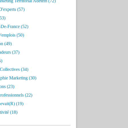
keting Territorial Adetem
(72)
D'experts
(57)
53)
e-De-France
(52)
'emplois
(50)
on
(49)
deurs
(37)
5)
Collectives
(34)
aphie Marketing
(30)
ons
(23)
rofessionnels
(22)
evait(r)
(19)
ivité
(18)