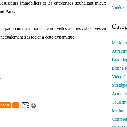
investisseurs immobiliers et les entreprises souhaitant mieux
Vidéos
d Paris..
Catég
 de partenaires a annoncé de nouvelles actions collectives en
nt également s'associer à cette dynamique.
Markter
Attractiv
Brandin
Bonne P
g
Vidéo
(1
Stratégi
Actualit
Tourism
epost
0
Méthod
Confére