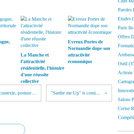
Club Mar
Paroles 
Etudes
(
Paris Il
Offres D
ogne,
Evreux Portes de
Formati
Normandie dope son
Ambassa
La Manche et
attractivité
l’attractivité
économique
Outil
(3
résidentielle, l'histoire
Actions 
d'une réussite
collective
Cartogr
Innovati
Le marketing territorial en 2014 : contexte, posture et techniques
"Sarthe me Up" is coming soon !
Salons P
Cerise R
Compétit