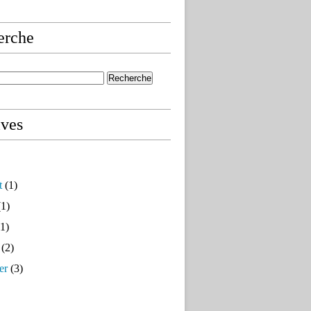
erche
ives
t
(1)
1)
1)
(2)
er
(3)