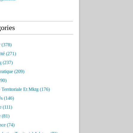
ories
r
(378)
ité
(271)
g
(237)
ratique
(209)
90)
e Territoriale Et Mktg
(176)
és
(146)
e
(111)
e
(81)
nce
(74)