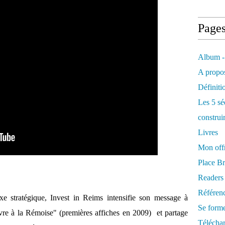
Page
Album -
A propos
Définiti
Les 5 sé
construi
Livres
Mon offr
Place Br
Readers
Référenc
e stratégique, Invest in Reims intensifie son message à
Se form
 vivre à la Rémoise" (premières affiches en 2009) et partage
Télécha