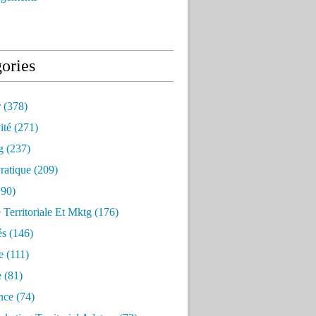
ories
r
(378)
ité
(271)
g
(237)
ratique
(209)
90)
e Territoriale Et Mktg
(176)
és
(146)
e
(111)
e
(81)
nce
(74)