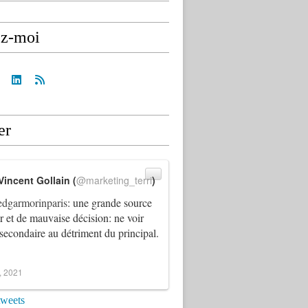
ez-moi
er
Vincent Gollain (
@marketing_terri
)
dgarmorinparis
: une grande source
ur et de mauvaise décision: ne voir
 secondaire au détriment du principal.
4, 2021
tweets