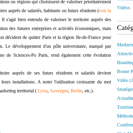
ions ou régions qui choisissent de valoriser prioritairement
Vidéos
itoires auprès de salariés, habitants ou futurs résidents (
voir la
. Il s'agit bien entendu de valoriser le territoire auprès des
Catég
tion des futures entreprises et activités économiques, mais
 qui décident de quitter Paris et la région Ile-de-France pour
Markter
ien. Le développement d'un pôle universitaire, marqué par
Attractiv
enne de Sciences-Po Paris, rend également cette évolution
Brandin
Bonne P
itoire auprès de ses futurs résidents et salariés devient
Vidéo
(1
eurs installations. A noter l'utilisation croissante du mot
Stratégi
keting territorial (
Lyon
,
Auvergne
,
Berlin
, etc.).
Actualit
Tourism
Méthod
Confére
g