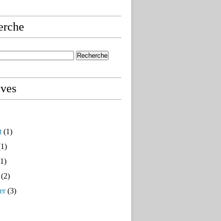
erche
ives
t
(1)
1)
1)
(2)
er
(3)