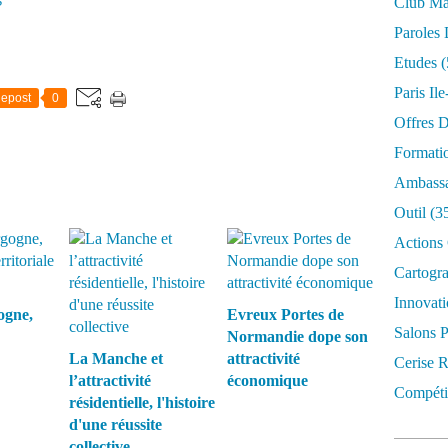
Club Mar
Paroles 
Etudes
(
Paris Il
epost
0
Offres D
Formati
Ambassa
Outil
(3
Actions 
Cartogr
Innovati
ogne,
Evreux Portes de
Salons P
Normandie dope son
La Manche et
attractivité
Cerise R
l’attractivité
économique
Compétit
résidentielle, l'histoire
d'une réussite
collective