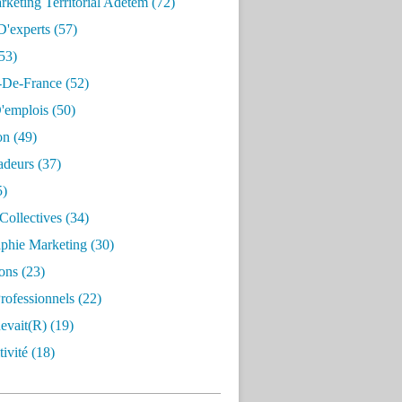
keting Territorial Adetem
(72)
D'experts
(57)
53)
e-De-France
(52)
'emplois
(50)
on
(49)
deurs
(37)
5)
Collectives
(34)
aphie Marketing
(30)
ons
(23)
rofessionnels
(22)
evait(r)
(19)
ivité
(18)