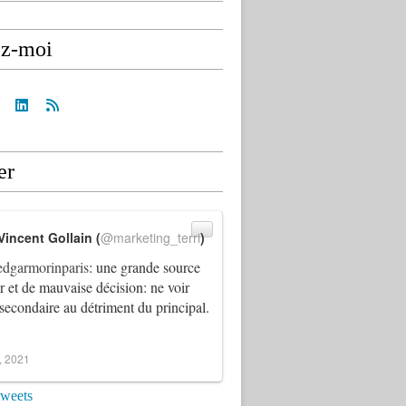
ez-moi
er
Vincent Gollain (
@marketing_terri
)
dgarmorinparis
: une grande source
ur et de mauvaise décision: ne voir
 secondaire au détriment du principal.
4, 2021
tweets