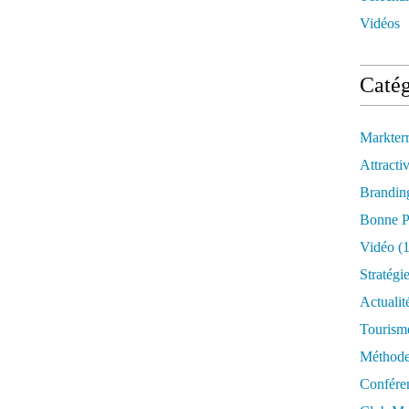
Vidéos
Catég
Markter
Attractiv
Brandin
Bonne P
Vidéo
(1
Stratégi
Actualit
Tourism
Méthod
Confére