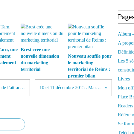
Page
Album -
A propos
arn, une
Brest crée une
Définiti
ement
nouvelle dimension
Nouveau souffle pour
Les 5 sé
calement
du marketing
le marketing
territorial
territorial de Reims :
construi
premier bilan
Livres
Euroméditerranée, un accélérateur de l’attractivité et du rayonnement de la métropole marseillaise
10 et 11 décembre 2015 : Marketing Territorial "nouvelle génération"
Mon offr
Place Br
Readers
Référenc
Se form
Télécha