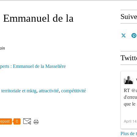
 : Emmanuel de la
Suiv
ain
Twitt
RT
@e
 territoriale et mktg
,
attractivité
,
compétitivité
d'erre
que le
April 1
epost
0
Plus de 