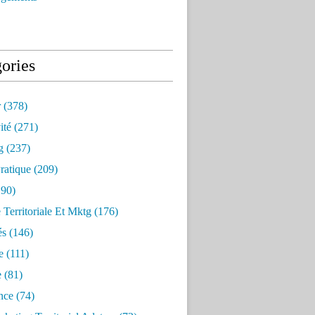
ories
r
(378)
ité
(271)
g
(237)
ratique
(209)
90)
e Territoriale Et Mktg
(176)
és
(146)
e
(111)
e
(81)
nce
(74)