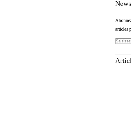
Newsl
Abonnez-
articles 
Artic