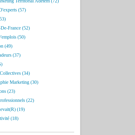
keting Territorial Adetem
(72)
D'experts
(57)
53)
e-De-France
(52)
'emplois
(50)
on
(49)
deurs
(37)
5)
Collectives
(34)
aphie Marketing
(30)
ons
(23)
rofessionnels
(22)
evait(r)
(19)
ivité
(18)