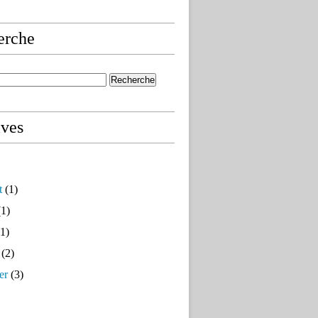
erche
ives
t
(1)
1)
1)
(2)
er
(3)