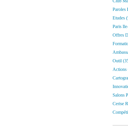
Club Mar
Paroles 
Etudes
(
Paris Il
Offres D
Formati
Ambassa
Outil
(3
Actions 
Cartogr
Innovati
Salons P
Cerise R
Compétit