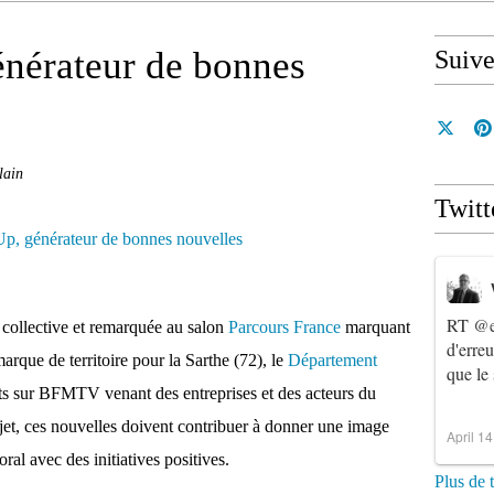
énérateur de bonnes
Suiv
lain
Twitt
RT
@e
collective et remarquée au salon
Parcours France
marquant
d'erre
que de territoire pour la Sarthe (72), le
Département
que le
ts sur BFMTV venant des entreprises et des acteurs du
projet, ces nouvelles doivent contribuer à donner une image
April 1
oral avec des initiatives positives.
Plus de 