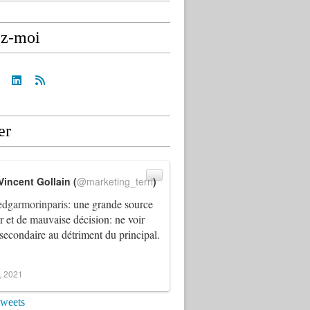
ez-moi
er
Vincent Gollain (
@marketing_terri
)
dgarmorinparis
: une grande source
ur et de mauvaise décision: ne voir
 secondaire au détriment du principal.
4, 2021
tweets