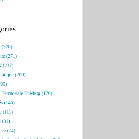
ories
r
(378)
ité
(271)
g
(237)
ratique
(209)
90)
e Territoriale Et Mktg
(176)
és
(146)
e
(111)
e
(81)
nce
(74)