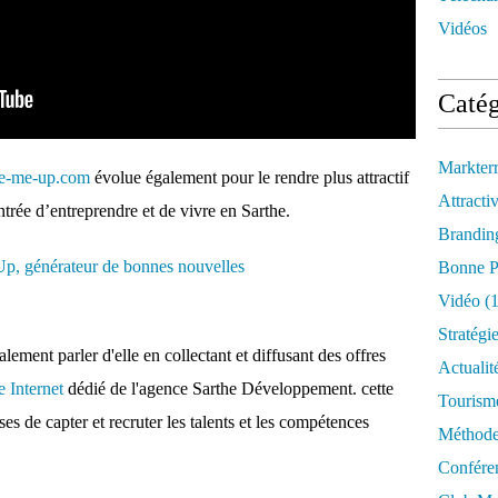
Vidéos
Catég
Markter
e-me-up.com
évolue également pour le rendre plus attractif
Attractiv
ntrée d’entreprendre et de vivre en Sarthe.
Brandin
Bonne P
Vidéo
(1
Stratégi
lement parler d'elle en collectant et diffusant des offres
Actualit
te Internet
dédié de l'agence Sarthe Développement. cette
Tourism
ses de capter et recruter les talents et les compétences
Méthod
Confére