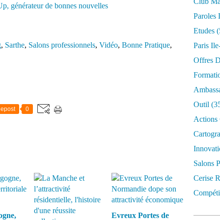
Club Mar
Paroles 
Etudes
(
g
,
Sarthe
,
Salons professionnels
,
Vidéo
,
Bonne Pratique
,
Paris Il
Offres D
Formati
Ambassa
Outil
(3
epost
0
Actions 
Cartogr
Innovati
Salons P
Cerise R
Compétit
ogne,
Evreux Portes de