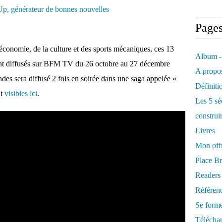
Page
économie, de la culture et des sports mécaniques, ces 13
Album -
eront diffusés sur BFM TV du 26 octobre au 27 décembre
A propos
des sera diffusé 2 fois en soirée dans une saga appelée «
Définiti
nt
visibles ici
.
Les 5 sé
construi
Livres
Mon offr
Place Br
Readers
Référenc
Se form
Télécha