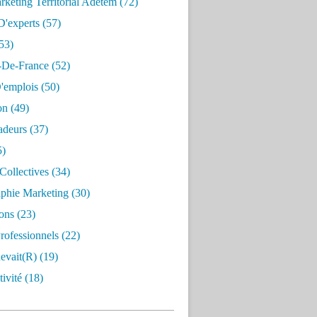
keting Territorial Adetem
(72)
D'experts
(57)
53)
e-De-France
(52)
'emplois
(50)
on
(49)
deurs
(37)
5)
Collectives
(34)
aphie Marketing
(30)
ons
(23)
rofessionnels
(22)
evait(r)
(19)
ivité
(18)