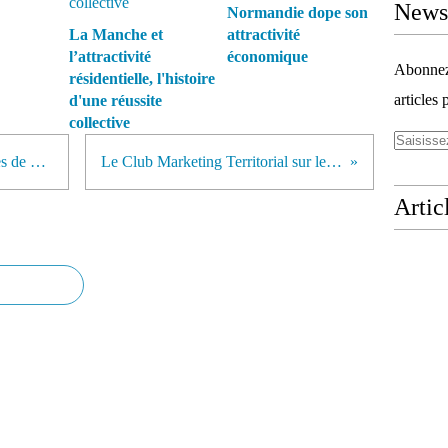
Newsl
Normandie dope son
La Manche et
attractivité
l’attractivité
économique
Abonnez-
résidentielle, l'histoire
articles 
d'une réussite
collective
Les meilleures stratégies mondiales de branding selon City Nation Place
Le Club Marketing Territorial sur le Place Making, c'est demain !
Artic