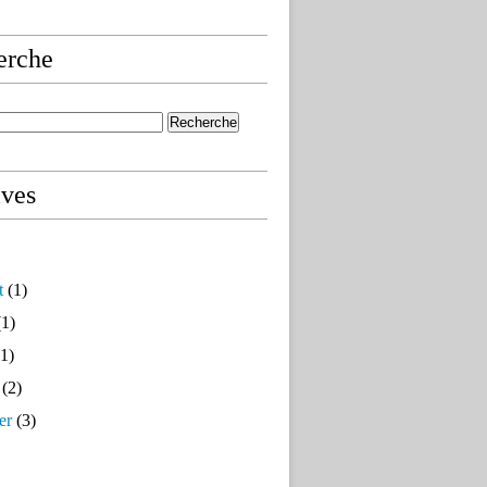
erche
ives
t
(1)
1)
1)
(2)
er
(3)