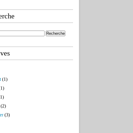
erche
ives
t
(1)
1)
1)
(2)
er
(3)