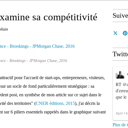
examine sa compétitivité
Suiv
llain
Twitt
ance - Brookings - JPMorgan Chase, 2016
ttractif pour l'accueil de start-ups, entrepreneurs, visiteurs,
RT
@e
sur un socle de fond particulièrement stratégique : sa
d'erre
édent post, en synthèse de mon article sur ce sujet dans le
que le
ité des territoires" (
CNER éditions, 2015
), j'ai décris la
t sur 6 piliers essentiels rappelés dans le graphique suivant
April 1
Plus de 