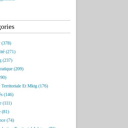
ories
r
(378)
ité
(271)
g
(237)
ratique
(209)
90)
e Territoriale Et Mktg
(176)
és
(146)
e
(111)
e
(81)
nce
(74)