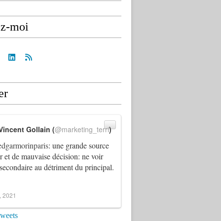
ez-moi
er
Vincent Gollain (
@marketing_terri
)
dgarmorinparis
: une grande source
ur et de mauvaise décision: ne voir
 secondaire au détriment du principal.
4, 2021
tweets