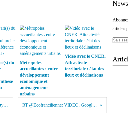
Newsl
Abonnez-
articles 
Vidéo avec le CNER.
Artic
i(s) du
Métropoles
Attractivité
e
accueillantes : entre
territoriale : état des
développement
lieux et déclinaisons
synthèse
économique et
u
aménagements
urbains
Amiens, la nouvelle "Amazing City" française
RT @Ecofrancilienne: VIDEO. Google propose...