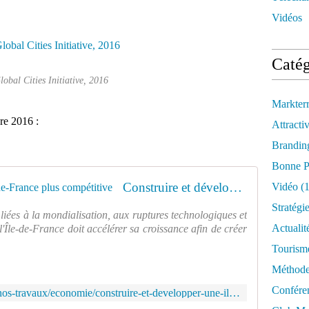
Vidéos
Catég
lobal Cities Initiative, 2016
Markter
re 2016 :
Attractiv
Brandin
Bonne P
Construire et développer une Île-de-France plus compétitive
Vidéo
(1
Stratégi
liées à la mondialisation, aux ruptures technologiques et
Actualit
le-de-France doit accélérer sa croissance afin de créer
Tourism
Méthod
Confére
https://www.iau-idf.fr/savoir-faire/nos-travaux/economie/construire-et-developper-une-ile-de-france-plus-competitive.html