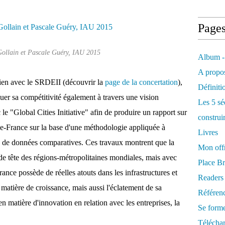
Page
Gollain et Pascale Guéry, IAU 2015
Album -
A propos
lien avec le SRDEII (découvrir la
page de la concertation
),
Définiti
uer sa compétitivité également à travers une vision
Les 5 sé
 le "Global Cities Initiative" afin de produire un rapport sur
construi
e-de-France sur la base d'une méthodologie appliquée à
Livres
tion de données comparatives. Ces travaux montrent que la
Mon offr
 de tête des régions-métropolitaines mondiales, mais avec
Place Br
rance possède de réelles atouts dans les infrastructures et
Readers
matière de croissance, mais aussi l'éclatement de sa
Référenc
en matière d'innovation en relation avec les entreprises, la
Se form
Télécha