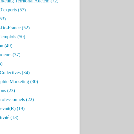
keting Territorial Adetem
(72)
D'experts
(57)
53)
e-De-France
(52)
'emplois
(50)
on
(49)
deurs
(37)
5)
Collectives
(34)
aphie Marketing
(30)
ons
(23)
rofessionnels
(22)
evait(r)
(19)
ivité
(18)