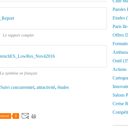
Club Mar
Paroles 
Etudes
(
_Report
Paris Il
Offres D
Le rapport complet
Formati
Ambassa
FrenchES_LowRes_Nov42016
Outil
(3
Actions 
La synthèse en français
Cartogr
Innovati
,
Suivi concurrentiel
,
attractivité
,
études
Salons P
Cerise R
Compétit
epost
0