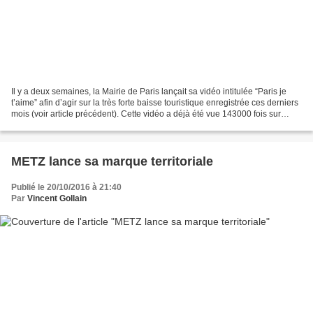
Il y a deux semaines, la Mairie de Paris lançait sa vidéo intitulée “Paris je
t’aime” afin d’agir sur la très forte baisse touristique enregistrée ces derniers
mois (voir article précédent). Cette vidéo a déjà été vue 143000 fois sur
YouTube. Paris is...
METZ lance sa marque territoriale
Publié le 20/10/2016 à 21:40
Par
Vincent Gollain