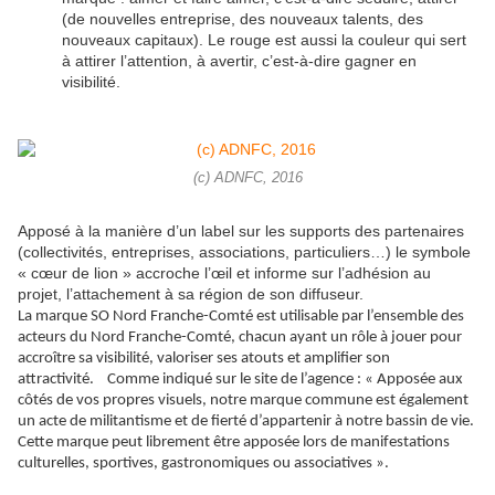
(de nouvelles entreprise, des nouveaux talents, des
nouveaux capitaux). Le rouge est aussi la couleur qui sert
à attirer l’attention, à avertir, c’est-à-dire gagner en
visibilité.
(c) ADNFC, 2016
Apposé à la manière d’un label sur les supports des partenaires
(collectivités, entreprises, associations, particuliers…) le symbole
« cœur de lion » accroche l’œil et informe sur l’adhésion au
projet, l’attachement à sa région de son diffuseur.
La marque SO Nord Franche-Comté est utilisable par l’ensemble des
acteurs du Nord Franche-Comté, chacun ayant un rôle à jouer pour
accroître sa visibilité, valoriser ses atouts et amplifier son
attractivité.
Comme indiqué sur le site de l’agence : « Appos
é
e aux
c
ô
t
é
s de vos propres visuels, notre marque commune est
é
galement
un acte de militantisme et de fiert
é
d
’
appartenir
à
notre bassin de vie.
Cette marque peut librement
ê
tre appos
é
e lors de manifestations
culturelles, sportives, gastronomiques ou associatives ».