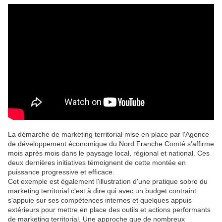
La démarche de marketing territorial mise en place par l'Agence
de développement économique du Nord Franche Comté s'affirme
mois après mois dans le paysage local, régional et national. Ces
deux dernières initiatives témoignent de cette montée en
puissance progressive et efficace.
Cet exemple est également l'illustration d'une pratique sobre du
marketing territorial c'est à dire qui avec un budget contraint
s'appuie sur ses compétences internes et quelques appuis
extérieurs pour mettre en place des outils et actions performants
de marketing territorial. Une approche que de nombreux