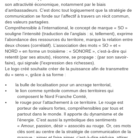
son attractivité économique, notamment par le biais
d’ambassadeurs. C’est donc tout logiquement que la stratégie de
communication se fonde sur l’affectif à travers un récit commun,
des valeurs partagées.
Compréhensible à l’international, le concept de marque « SO »
souligne l’intensité (traduction de l’anglais : si, tellement), exprime
l’abondance des ressources du territoire, marque la relation entre
deux choses (corrélatif). L’association des mots « SO » et «
NORD » en forme un troisième : « SONORE », c’est-à-dire qui
retentit (par ses atouts), résonne, se propage : (par son savoir-
faire), qui signale (l’expression des richesses).
Le logo créé souhaite créer de la puissance afin de transmettre
du « sens », grâce à sa forme :
la bulle de localisation pour un ancrage territorial,
le lion comme symbole commun des territoires qui
composent le Nord Franche Comté,
le rouge pour l’attachement à ce territoire. Le rouge est
porteur de valeurs fortes, compréhensibles par tous et
partout dans le monde. Il apporte du dynamisme et de
l’énergie. C’est aussi la symbolique des sentiments
« Amour, passion, désir » associés au rouge. Or, ces mots
clés sont au centre de la stratégie de communication de la
marque : aimer et faire aimer, c’est-à-dire séduire, attirer