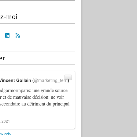
ez-moi
er
Vincent Gollain (
@marketing_terri
)
dgarmorinparis
: une grande source
ur et de mauvaise décision: ne voir
 secondaire au détriment du principal.
4, 2021
tweets