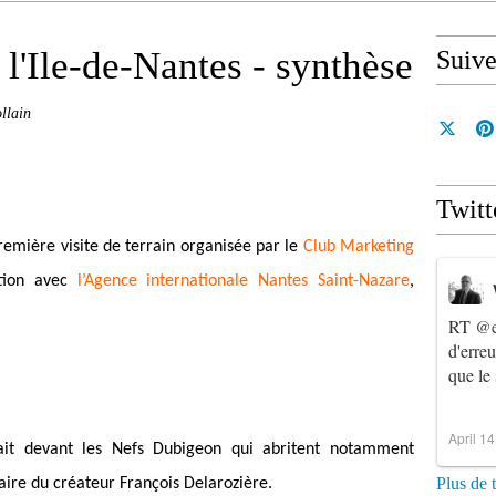
l'Ile-de-Nantes - synthèse
Suiv
llain
Twitt
remière visite de terrain organisée par le
Club Marketing
tion avec
l’Agence internationale Nantes Saint-Nazare
,
RT
@e
d'erre
que le
April 1
tait devant les Nefs Dubigeon qui abritent notamment
Plus de 
naire du créateur François Delarozière.