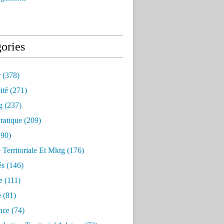
ories
r
(378)
ité
(271)
g
(237)
ratique
(209)
90)
e Territoriale Et Mktg
(176)
és
(146)
e
(111)
e
(81)
nce
(74)