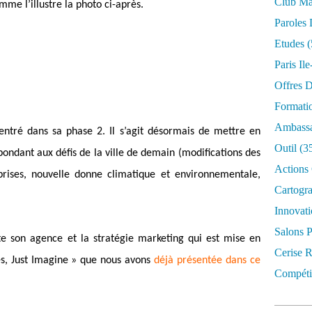
Club Mar
mme l’illustre la photo ci-après.
Paroles 
Etudes
(
Paris Il
Offres D
Formati
Ambassa
entré dans sa phase 2. Il s’agit désormais de mettre en
Outil
(3
ondant aux défis de la ville de demain (modifications des
Actions 
prises, nouvelle donne climatique et environnementale,
Cartogr
Innovati
Salons P
te son agence et la stratégie marketing qui est mise en
Cerise R
s, Just Imagine » que nous avons
déjà présentée dans ce
Compétit