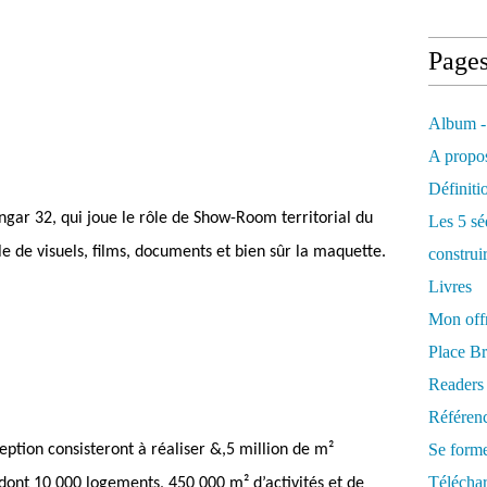
Page
Album -
A propos
Définiti
gar 32, qui joue le rôle de Show-Room territorial du
Les 5 sé
e de visuels, films, documents et bien sûr la maquette.
construi
Livres
Mon offr
Place Br
Readers
Référenc
Se form
ception consisteront à réaliser &,5 million de m²
Télécha
dont 10 000 logements, 450 000 m² d’activités et de