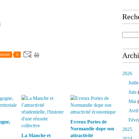
Rech
g
Arch
epost
0
2026
Juille
Juin
(
Mai
(
Avril
Févri
ogne,
Evreux Portes de
Normandie dope son
2025
La Manche et
attractivité
2024