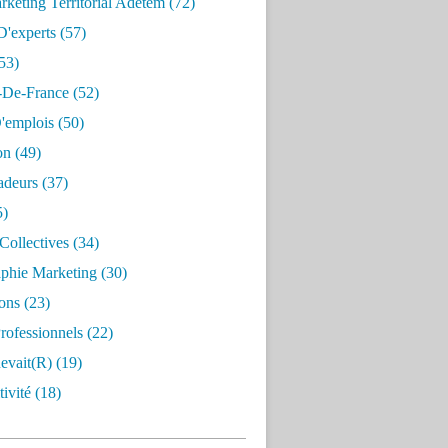
keting Territorial Adetem
(72)
D'experts
(57)
53)
e-De-France
(52)
'emplois
(50)
on
(49)
deurs
(37)
5)
Collectives
(34)
aphie Marketing
(30)
ons
(23)
rofessionnels
(22)
evait(r)
(19)
ivité
(18)