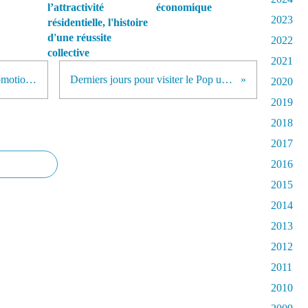
l’attractivité
économique
2023
résidentielle, l'histoire
d'une réussite
2022
collective
2021
Le Charolais - Brionnais ou la promotion d'une destination economique
Derniers jours pour visiter le Pop up Store de l'Auvergne à Paris
2020
2019
2018
2017
2016
2015
2014
2013
2012
2011
2010