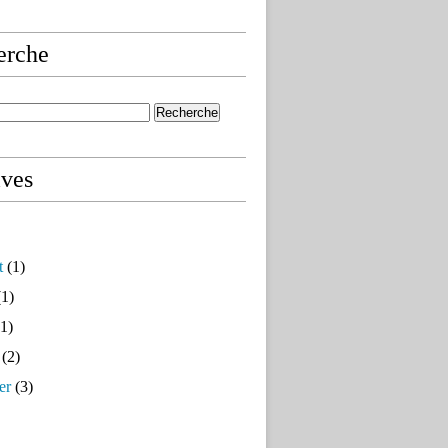
erche
ives
t
(1)
1)
1)
(2)
er
(3)