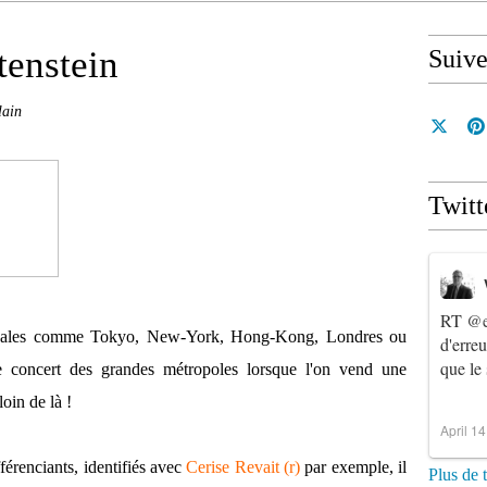
tenstein
Suiv
lain
Twitt
RT
@e
lobales comme Tokyo, New-York, Hong-Kong, Londres ou
d'erre
que le
e concert des grandes métropoles lorsque l'on vend une
loin de là !
April 1
férenciants, identifiés avec
Cerise Revait (r)
par exemple, il
Plus de 