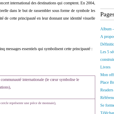
concert international des destinations qui comptent. En 2004,
relle dans le but de rassembler sous forme de symbole les
Page
rité de cette principauté en leur donnant une identité visuelle
Album -
A propos
Définiti
nq messages essentiels qui symbolisent cette principauté :
Les 5 sé
construi
Livres
Mon offr
la communauté internationale (le cœur symbolise le
Place Br
tions),
Readers
Référenc
e cercle représente une pièce de monnaie),
Se form
Télécha