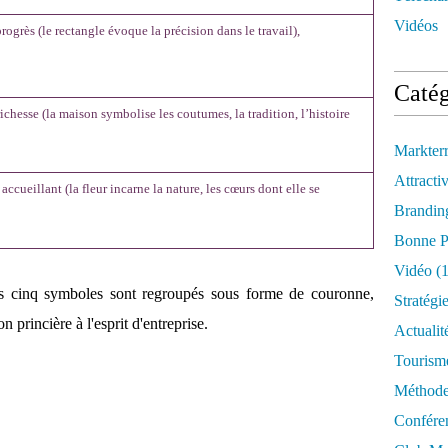
Vidéos
progrès (le rectangle évoque la précision dans le travail),
Catég
ichesse (la maison symbolise les coutumes, la tradition, l’histoire
Markter
Attractiv
accueillant (la fleur incarne la nature, les cœurs dont elle se
Brandin
Bonne P
Vidéo
(1
es cinq symboles sont regroupés sous forme de couronne,
Stratégi
princière à l'esprit d'entreprise.
Actualit
Tourism
Méthod
Confére