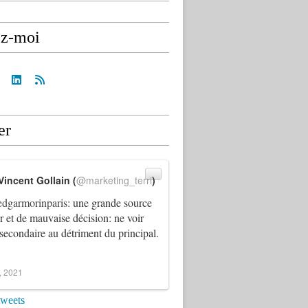
ez-moi
er
Vincent Gollain (
@marketing_terri
)
dgarmorinparis
: une grande source
ur et de mauvaise décision: ne voir
 secondaire au détriment du principal.
4, 2021
tweets