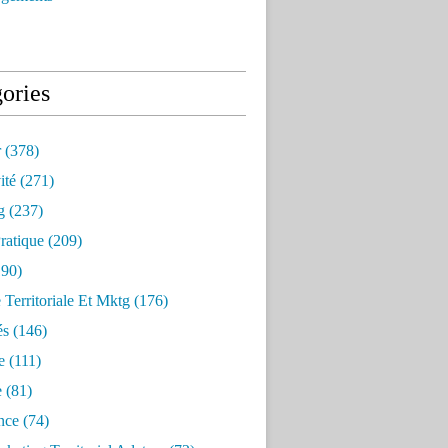
ories
r
(378)
ité
(271)
g
(237)
ratique
(209)
90)
e Territoriale Et Mktg
(176)
és
(146)
e
(111)
e
(81)
nce
(74)