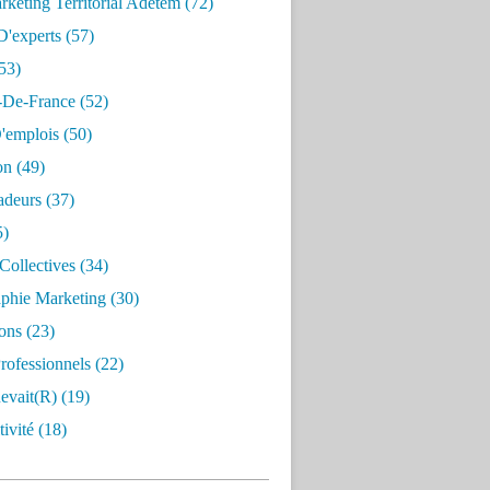
keting Territorial Adetem
(72)
D'experts
(57)
53)
e-De-France
(52)
'emplois
(50)
on
(49)
deurs
(37)
5)
Collectives
(34)
aphie Marketing
(30)
ons
(23)
rofessionnels
(22)
evait(r)
(19)
ivité
(18)