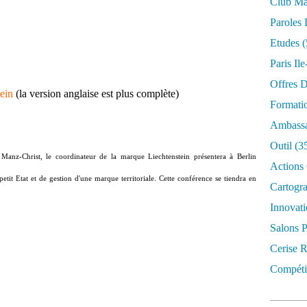
Club Mar
Paroles 
Etudes
(
Paris Il
Offres D
tein
(la version anglaise est plus complète)
Formati
Ambassa
Outil
(3
 Manz-Christ, le coordinateur de la marque Liechtenstein présentera à Berlin
Actions 
tit Etat et de gestion d'une marque territoriale. Cette conférence se tiendra en
Cartogr
Innovati
Salons P
Cerise R
Compétit