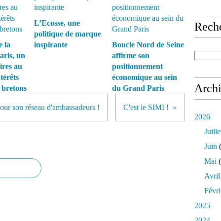
L’Ecosse, une
Rech
politique de marque
 la
inspirante
Boucle Nord de Seine
aris, un
affirme son
ires au
positionnement
térêts
économique au sein
Arch
 bretons
du Grand Paris
ur son réseau d'ambassadeurs !
C'est le SIMI !
2026
Juille
Juin
(
Mai
(
Avril
Févri
2025
2024