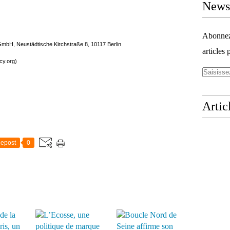
Newsl
Abonnez-
mbH, Neustädtische Kirchstraße 8, 10117 Berlin
articles 
acy.org)
Artic
epost
0