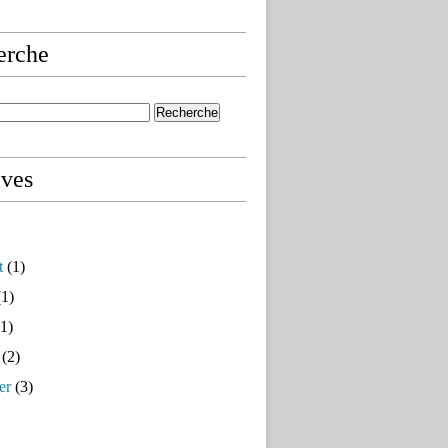
erche
ives
t
(1)
1)
1)
(2)
er
(3)