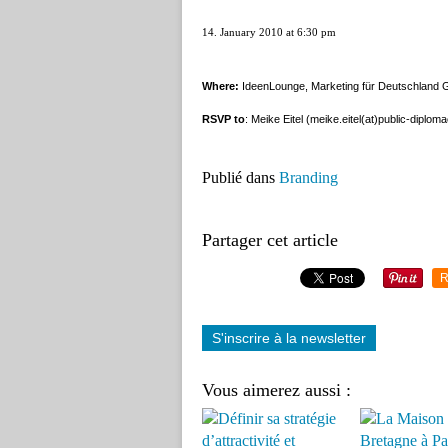
14. January 2010 at 6:30 pm
Where:
IdeenLounge, Marketing für Deutschland G
RSVP to
: Meike Eitel (meike.eitel(at)public-diplom
Publié dans
Branding
Partager cet article
R
S'inscrire à la newsletter
Vous aimerez aussi :