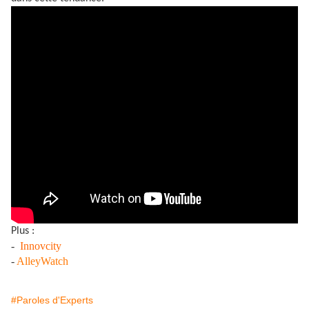
Plus :
-
Innovcity
-
AlleyWatch
#Paroles d'Experts